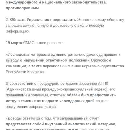
международного и национального законодательства
,
противоправным
.
2.
Обязать Управление
предоставить
Экологическому обществу
запрашиваемую полную и достоверную экологическую
информацию.
19 марта
СМАС вынес решение:
«Исследовав материалы административного дела суд пришел к
выводу
о нарушении ответчиком положений Орхусской
конвенции
, а также перечисленных выше норм законодательства
Республики Казахстан.
В соответствии с процедурой, регламентированной АППК
[Административный процедурно-процессуальный кодекс], его
принципами и задачами, ответчик
обязан был предоставить
истцу в течение пятнадцати календарных дней
со дня
поступления запроса истца».
«Доводы ответчика о том, что запрашиваемый отчет
представляет собой внутренний аналитический материал,
признаются судом несостоятельными
, поскольку отчет