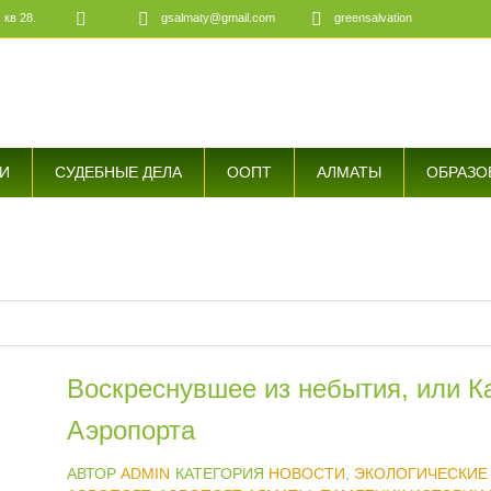
 кв 28.
gsalmaty@gmail.com
greensalvation
е
И
СУДЕБНЫЕ ДЕЛА
ООПТ
АЛМАТЫ
ОБРАЗО
Воскреснувшее из небытия, или К
Аэропорта
АВТОР
ADMIN
КАТЕГОРИЯ
НОВОСТИ
,
ЭКОЛОГИЧЕСКИЕ