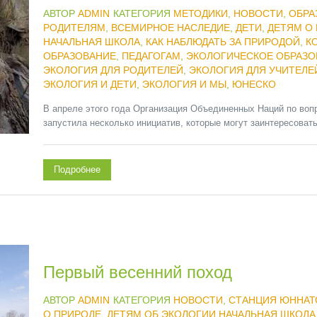
АВТОР
ADMIN
КАТЕГОРИЯ
МЕТОДИКИ
,
НОВОСТИ
,
ОБРА
РОДИТЕЛЯМ
,
ВСЕМИРНОЕ НАСЛЕДИЕ
,
ДЕТИ
,
ДЕТЯМ О
НАЧАЛЬНАЯ ШКОЛА
,
КАК НАБЛЮДАТЬ ЗА ПРИРОДОЙ
,
К
ОБРАЗОВАНИЕ
,
ПЕДАГОГАМ
,
ЭКОЛОГИЧЕСКОЕ ОБРАЗО
ЭКОЛОГИЯ ДЛЯ РОДИТЕЛЕЙ
,
ЭКОЛОГИЯ ДЛЯ УЧИТЕЛЕ
ЭКОЛОГИЯ И ДЕТИ
,
ЭКОЛОГИЯ И МЫ
,
ЮНЕСКО
В апреле этого года Организация Объединенных Наций по воп
запустила несколько инициатив, которые могут заинтересовать.
Подробнее
Первый весенний поход
АВТОР
ADMIN
КАТЕГОРИЯ
НОВОСТИ
,
СТАНЦИЯ ЮННАТ
О ПРИРОДЕ
,
ДЕТЯМ ОБ ЭКОЛОГИИ НАЧАЛЬНАЯ ШКОЛА