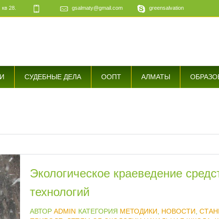
 кв 28.
gsalmaty@gmail.com
greensalvation
е
И
СУДЕБНЫЕ ДЕЛА
ООПТ
АЛМАТЫ
ОБРАЗО
Экологическое краеведение средс
технологий
АВТОР
ADMIN
КАТЕГОРИЯ
МЕТОДИКИ
,
НОВОСТИ
,
СТАН