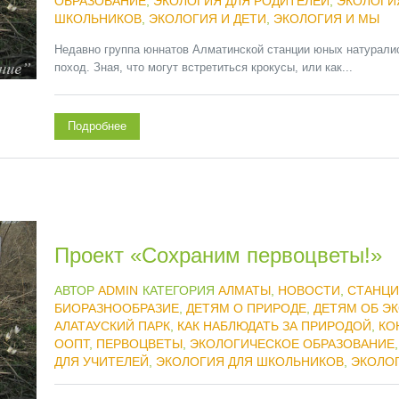
ОБРАЗОВАНИЕ
,
ЭКОЛОГИЯ ДЛЯ РОДИТЕЛЕЙ
,
ЭКОЛОГИ
ШКОЛЬНИКОВ
,
ЭКОЛОГИЯ И ДЕТИ
,
ЭКОЛОГИЯ И МЫ
Недавно группа юннатов Алматинской станции юных натуралис
поход. Зная, что могут встретиться крокусы, или как...
Подробнее
Проект «Сохраним первоцветы!»
АВТОР
ADMIN
КАТЕГОРИЯ
АЛМАТЫ
,
НОВОСТИ
,
СТАНЦИ
БИОРАЗНООБРАЗИЕ
,
ДЕТЯМ О ПРИРОДЕ
,
ДЕТЯМ ОБ Э
АЛАТАУСКИЙ ПАРК
,
КАК НАБЛЮДАТЬ ЗА ПРИРОДОЙ
,
КО
ООПТ
,
ПЕРВОЦВЕТЫ
,
ЭКОЛОГИЧЕСКОЕ ОБРАЗОВАНИЕ
ДЛЯ УЧИТЕЛЕЙ
,
ЭКОЛОГИЯ ДЛЯ ШКОЛЬНИКОВ
,
ЭКОЛОГ