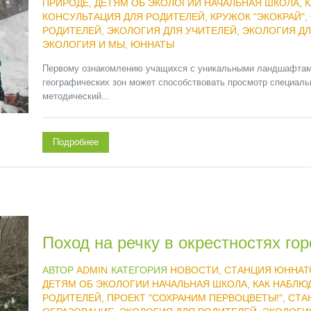
ПРИРОДЕ
,
ДЕТЯМ ОБ ЭКОЛОГИИ НАЧАЛЬНАЯ ШКОЛА
,
К
КОНСУЛЬТАЦИЯ ДЛЯ РОДИТЕЛЕЙ
,
КРУЖОК "ЭКОКРАЙ"
,
РОДИТЕЛЕЙ
,
ЭКОЛОГИЯ ДЛЯ УЧИТЕЛЕЙ
,
ЭКОЛОГИЯ Д
ЭКОЛОГИЯ И МЫ
,
ЮННАТЫ
Первому ознакомлению учащихся с уникальными ландшафтами
географических зон может способствовать просмотр специал
методический...
Подробнее
Поход на речку в окрестностях го
АВТОР
ADMIN
КАТЕГОРИЯ
НОВОСТИ
,
СТАНЦИЯ ЮННАТ
ДЕТЯМ ОБ ЭКОЛОГИИ НАЧАЛЬНАЯ ШКОЛА
,
КАК НАБЛЮ
РОДИТЕЛЕЙ
,
ПРОЕКТ "СОХРАНИМ ПЕРВОЦВЕТЫ!"
,
СТА