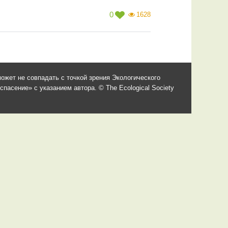
0
1628
ожет не совпадать с точкой зрения Экологического
асение» с указанием автора. © The Ecological Society