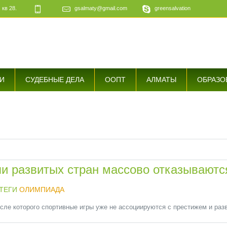
 кв 28.
gsalmaty@gmail.com
greensalvation
е
И
СУДЕБНЫЕ ДЕЛА
ООПТ
АЛМАТЫ
ОБРАЗО
ли развитых стран массово отказывают
ТЕГИ
ОЛИМПИАДА
ле которого спортивные игры уже не ассоциируются с престижем и разв