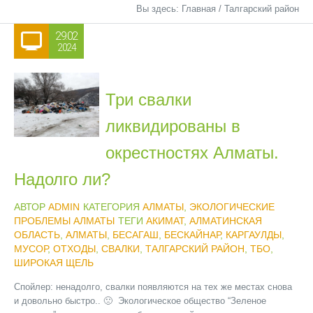
Вы здесь:
Главная
/
Талгарский район
29.02
2024
Три свалки
ликвидированы в
окрестностях Алматы.
Надолго ли?
АВТОР
ADMIN
КАТЕГОРИЯ
АЛМАТЫ
,
ЭКОЛОГИЧЕСКИЕ
ПРОБЛЕМЫ АЛМАТЫ
ТЕГИ
АКИМАТ
,
АЛМАТИНСКАЯ
ОБЛАСТЬ
,
АЛМАТЫ
,
БЕСАГАШ
,
БЕСКАЙНАР
,
КАРГАУЛДЫ
,
МУСОР
,
ОТХОДЫ
,
СВАЛКИ
,
ТАЛГАРСКИЙ РАЙОН
,
ТБО
,
ШИРОКАЯ ЩЕЛЬ
Спойлер: ненадолго, свалки появляются на тех же местах снова
и довольно быстро.. 🙁 Экологическое общество “Зеленое