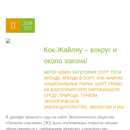
25.09
2012
Кок-Жайляу – вокруг и
около закона!
АВТОР
ADMIN
КАТЕГОРИЯ
ООПТ
ТЕГИ
АРЕНДА
,
АРЕНДА В ООПТ
,
КОК-ЖАЙЛАУ
,
НАЦИОНАЛЬНЫЕ ПАРКИ
,
ООПТ
,
ПРАВО
НА БЛАГОПРИЯТНУЮ ОКРУЖАЮЩУЮ
СРЕДУ
,
ПРИРОДА
,
ТУРИЗМ
,
ЭКОЛОГИЧЕСКОЕ
ЗАКОНОДАТЕЛЬСТВО
,
ЭКОЛОГИЯ И МЫ
В декабре прошлого года на сайте Экологического общества
«Зеленое спасение» (ЭО) было опубликовано открытое письмо
общественности с требованием запретить строительство...