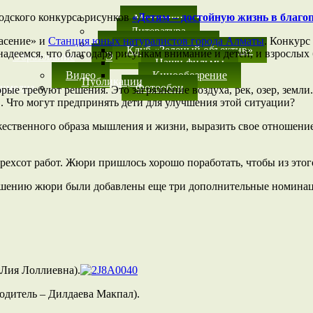
одского конкурса рисунков
«Детям – достойную жизнь в благо
Методики
Литература
пасение» и
Станция юных натуралистов города Алматы
. Конкурс
Детское творчество
Клуб «Зеленый объектив»
адеемся, что благодаря рисункам внимание и детей, и взрослых
Образование
Экологические клубы
Наши фильмы
Видео
Кинообозрение
Публикации
имедиа
Фотообои
ые требуют решения. Это загрязнение воздуха, рек, озер, земли
ов. Что могут предпринять дети для улучшения этой ситуации?
жественного образа мышления и жизни, выразить свое отношени
тырехсот работ. Жюри пришлось хорошо поработать, чтобы из это
ешению жюри были добавлены еще три дополнительные номинац
 Лия Лоллиевна).
оводитель – Дилдаева Макпал).