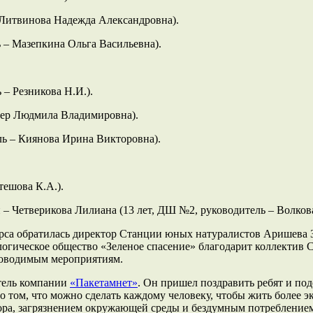
– Литвинова Надежда Александровна).
 – Мазепкина Ольга Васильевна).
 – Резникова Н.И.).
ккер Людмила Владимировна).
ль – Киянова Ирина Викторовна).
тешова К.А.).
 – Четверикова Лилиана (13 лет, ДШ №2, руководитель – Волков
рса обратилась директор Станции юных натуралистов Аришева 
ологическое общество «Зеленое спасение» благодарит коллектив
роводимым мероприятиям.
тель компании
«Пакетамнет»
. Он пришел поздравить ребят и по
 том, что можно сделать каждому человеку, чтобы жить более э
сора, загрязнением окружающей среды и бездумным потребление