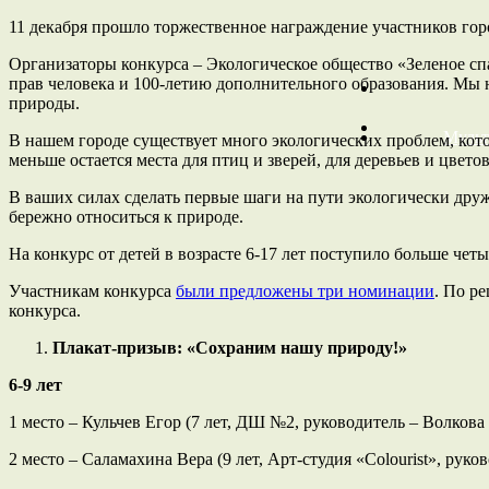
11 декабря прошло торжественное награждение участников гор
Организаторы конкурса – Экологическое общество «Зеленое с
прав человека и 100-летию дополнительного образования. Мы н
природы.
Мульт
В нашем городе существует много экологических проблем, котор
меньше остается места для птиц и зверей, для деревьев и цвет
В ваших силах сделать первые шаги на пути экологически дру
бережно относиться к природе.
На конкурс от детей в возрасте 6-17 лет поступило больше че
Участникам конкурса
были предложены три номинации
. По р
конкурса.
Плакат-призыв: «Сохраним нашу природу!»
6-9
лет
1 место – Кульчев Егор (7 лет, ДШ №2, руководитель – Волкова
2 место – Саламахина Вера (9 лет, Арт-студия «Colourist», рук