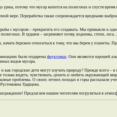
о урны, потому что мусор копится на полигонах и спустя время 
олной мере. Переработка также сопровождается вредными выброс
ьбы с мусором – прекратить его создавать. Мы привыкли к одно
х полигонах. В худшем – загрязняют почву, водоемы, степи, леса
 начать бережно относиться к тому, что мы берем у планеты. П
оминациях были подарены
фруктовки
. Они являются хорошей ал
енных видов мусора.
 как городские дети могут изучать природу? Прежде всего – в
не только видеть, чувствовать, ценить и любить окружающий мир
 разные проблемы. О своих летних походах в горы рассказали уч
 Рустемовна Ударцева.
аграждение! Предлагаем нашим читателям погрузиться в атмосф