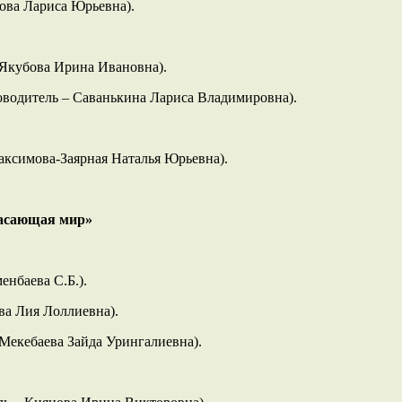
лова Лариса Юрьевна).
 Якубова Ирина Ивановна).
ководитель – Саванькина Лариса Владимировна).
аксимова-Заярная Наталья Юрьевна).
пасающая мир»
енбаева С.Б.).
ва Лия Лоллиевна).
 Мекебаева Зайда Урингалиевна).