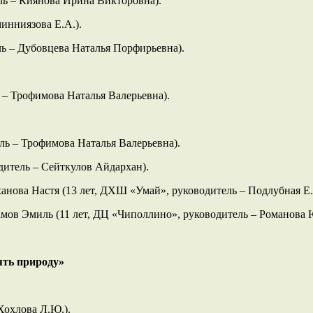
ль – Киянова Ирина Викторовна).
инниязова Е.А.).
ль – Дубовцева Наталья Порфирьевна).
 – Трофимова Наталья Валерьевна).
ль – Трофимова Наталья Валерьевна).
дитель – Сейткулов Айдархан).
анова Настя (13 лет, ДХШ «Умай», руководитель – Подлубная Е.
амов Эмиль (11 лет, ДЦ «Чиполлино», руководитель – Романова 
ять природу»
Хохлова Л.Ю.).