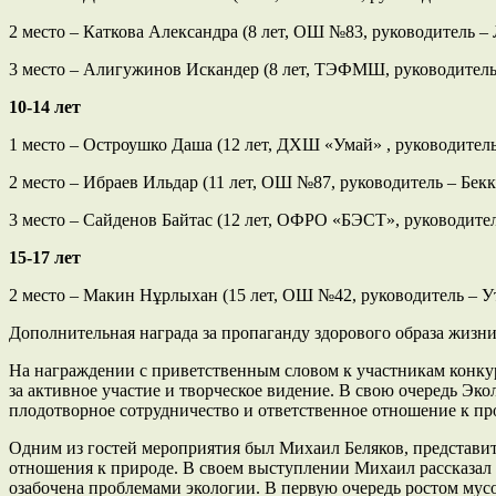
2 место – Каткова Александра (8 лет, ОШ №83, руководитель 
3 место – Алигужинов Искандер (8 лет, ТЭФМШ, руководитель
10-14 лет
1 место – Остроушко Даша (12 лет, ДХШ «Умай» , руководитель
2 место – Ибраев Ильдар (11 лет, ОШ №87, руководитель – Бе
3 место – Сайденов Байтас (12 лет, ОФРО «БЭСТ», руководите
15-17 лет
2 место – Макин Нұрлыхан (15 лет, ОШ №42, руководитель – У
Дополнительная награда за пропаганду здорового образа жизни
На награждении с приветственным словом к участникам конку
за активное участие и творческое видение. В свою очередь Эк
плодотворное сотрудничество и ответственное отношение к п
Одним из гостей мероприятия был Михаил Беляков, представи
отношения к природе. В своем выступлении Михаил рассказал о
озабочена проблемами экологии. В первую очередь ростом му