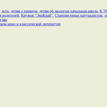
и
дети
,
детям о природе
,
детям об экологии начальная школа
,
К 7
я родителей
,
Кружок "ЭкоКрай"
,
Станция юных натуралистов
,
э
и мы
ком кино и классической литературе