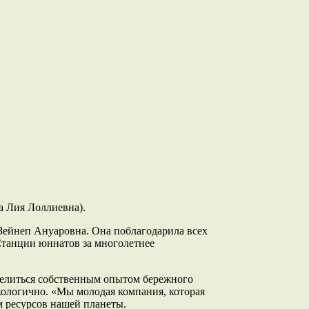
а Лия Лоллиевна).
Зейнеп Ануаровна. Она поблагодарила всех
 Станции юннатов за многолетнее
делиться собственным опытом бережного
кологично. «Мы молодая компания, которая
м ресурсов нашей планеты.