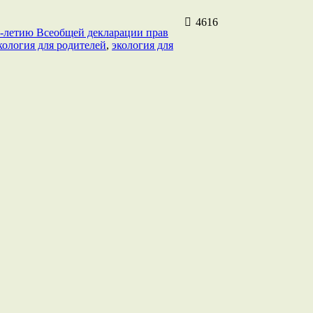
4616
0-летию Всеобщей декларации прав
кология для родителей
,
экология для