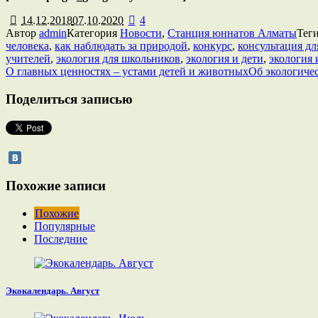
14.12.2018
07.10.2020
4
Автор
admin
Категория
Новости
,
Станция юннатов Алматы
Тег
человека
,
как наблюдать за природой
,
конкурс
,
консультация дл
учителей
,
экология для школьников
,
экология и дети
,
экология 
О главных ценностях – устами детей и животных
Об экологичес
Поделиться записью
Похожие записи
Похожие
Популярные
Последние
Экокалендарь. Август