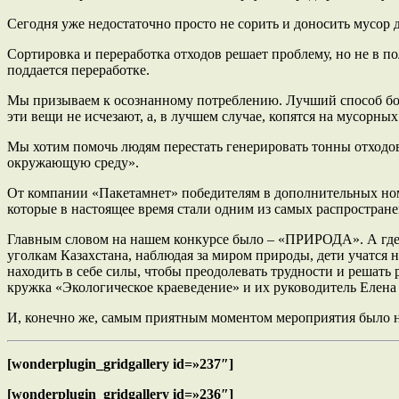
Сегодня уже недостаточно просто не сорить и доносить мусор д
Сортировка и переработка отходов решает проблему, но не в п
поддается переработке.
Мы призываем к осознанному потреблению. Лучший способ бор
эти вещи не исчезают, а, в лучшем случае, копятся на мусорны
Мы хотим помочь людям перестать генерировать тонны отходов,
окружающую среду».
От компании «Пакетамнет» победителям в дополнительных н
которые в настоящее время стали одним из самых распростран
Главным словом на нашем конкурсе было – «ПРИРОДА». А где и
уголкам Казахстана, наблюдая за миром природы, дети учатся 
находить в себе силы, чтобы преодолевать трудности и решать
кружка «Экологическое краеведение» и их руководитель Елена
И, конечно же, самым приятным моментом мероприятия было н
[wonderplugin_gridgallery id=»237″]
[wonderplugin_gridgallery id=»236″]