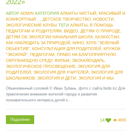
2022»
АВТОР
ADMIN
КАТЕГОРИЯ
АЛМАТЫ ЧИСТЫЙ, КРАСИВЫЙ И
КОМФОРТНЫЙ…
,
ДЕТСКОЕ ТВОРЧЕСТВО
,
НОВОСТИ
,
ЭКОЛОГИЧЕСКИЕ КЛУБЫ
ТЕГИ
АЛМАТЫ
,
В ПОМОЩЬ
ПЕДАГОГАМ И РОДИТЕЛЯМ
,
ВИДЕО
,
ДЕТЯМ О ПРИРОДЕ
,
ДЕТЯМ ОБ ЭКОЛОГИИ НАЧАЛЬНАЯ ШКОЛА
,
КАЗАХСТАН
,
КАК НАБЛЮДАТЬ ЗА ПРИРОДОЙ
,
КИНО
,
КЛУБ "ЗЕЛЕНЫЙ
ОБЪЕКТИВ"
,
КОНСУЛЬТАЦИЯ ДЛЯ РОДИТЕЛЕЙ
,
КРУЖОК
"ЭКОКРАЙ"
,
ПЕДАГОГАМ
,
ПРАВО НА БЛАГОПРИЯТНУЮ
ОКРУЖАЮЩУЮ СРЕДУ
,
ФИЛЬМ
,
ЭКОКАЛЕНДАРЬ
,
ЭКОЛОГИЧЕСКОЕ ПРОСВЕЩЕНИЕ
,
ЭКОЛОГИЯ ДЛЯ
РОДИТЕЛЕЙ
,
ЭКОЛОГИЯ ДЛЯ УЧИТЕЛЕЙ
,
ЭКОЛОГИЯ ДЛЯ
ШКОЛЬНИКОВ
,
ЭКОЛОГИЯ И ДЕТИ
,
ЭКОЛОГИЯ И МЫ
Обыкновенный соловей © Иван Зубань, фото с сайта birds.kz Для
привлечения внимания жителей города и развития
познавательного интереса детей к...
Подробнее
14
4805