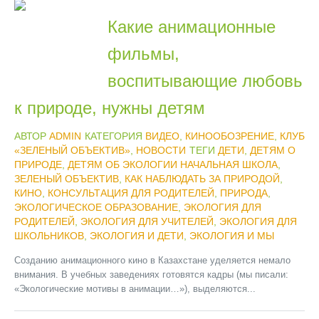
Какие анимационные
фильмы,
воспитывающие любовь
к природе, нужны детям
АВТОР
ADMIN
КАТЕГОРИЯ
ВИДЕО
,
КИНООБОЗРЕНИЕ
,
КЛУБ
«ЗЕЛЕНЫЙ ОБЪЕКТИВ»
,
НОВОСТИ
ТЕГИ
ДЕТИ
,
ДЕТЯМ О
ПРИРОДЕ
,
ДЕТЯМ ОБ ЭКОЛОГИИ НАЧАЛЬНАЯ ШКОЛА
,
ЗЕЛЕНЫЙ ОБЪЕКТИВ
,
КАК НАБЛЮДАТЬ ЗА ПРИРОДОЙ
,
КИНО
,
КОНСУЛЬТАЦИЯ ДЛЯ РОДИТЕЛЕЙ
,
ПРИРОДА
,
ЭКОЛОГИЧЕСКОЕ ОБРАЗОВАНИЕ
,
ЭКОЛОГИЯ ДЛЯ
РОДИТЕЛЕЙ
,
ЭКОЛОГИЯ ДЛЯ УЧИТЕЛЕЙ
,
ЭКОЛОГИЯ ДЛЯ
ШКОЛЬНИКОВ
,
ЭКОЛОГИЯ И ДЕТИ
,
ЭКОЛОГИЯ И МЫ
Созданию анимационного кино в Казахстане уделяется немало
внимания. В учебных заведениях готовятся кадры (мы писали:
«Экологические мотивы в анимации…»), выделяются...