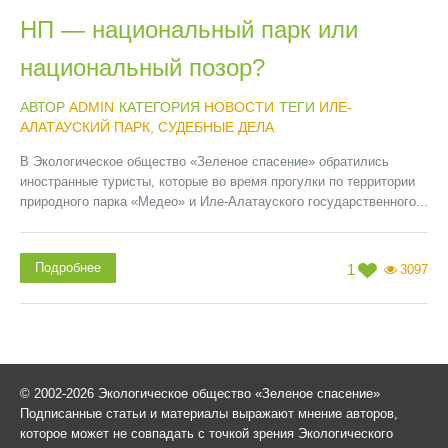
НП — национальный парк или
национальный позор?
АВТОР
ADMIN
КАТЕГОРИЯ
НОВОСТИ
ТЕГИ
ИЛЕ-
АЛАТАУСКИЙ ПАРК
,
СУДЕБНЫЕ ДЕЛА
В Экологическое общество «Зеленое спасение» обратились
иностранные туристы, которые во время прогулки по территории
природного парка «Медео» и Иле-Алатауского государственного...
Подробнее
1
3097
© 2002-2026 Экологическое общество «Зеленое спасение»
Подписанные статьи и материалы выражают мнение авторов,
которое может не совпадать с точкой зрения Экологического