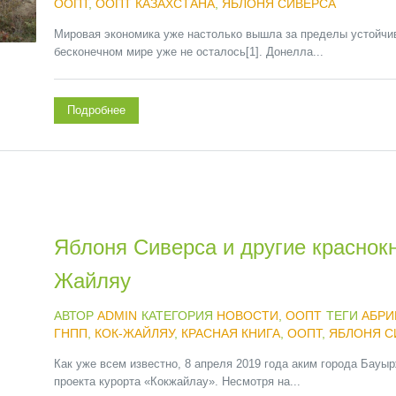
ООПТ
,
ООПТ КАЗАХСТАНА
,
ЯБЛОНЯ СИВЕРСА
Мировая экономика уже настолько вышла за пределы устойчив
бесконечном мире уже не осталось[1]. Донелла...
Подробнее
Яблоня Сиверса и другие краснок
Жайляу
АВТОР
ADMIN
КАТЕГОРИЯ
НОВОСТИ
,
ООПТ
ТЕГИ
АБРИ
ГНПП
,
КОК-ЖАЙЛЯУ
,
КРАСНАЯ КНИГА
,
ООПТ
,
ЯБЛОНЯ С
Как уже всем известно, 8 апреля 2019 года аким города Бау
проекта курорта «Кокжайлау». Несмотря на...