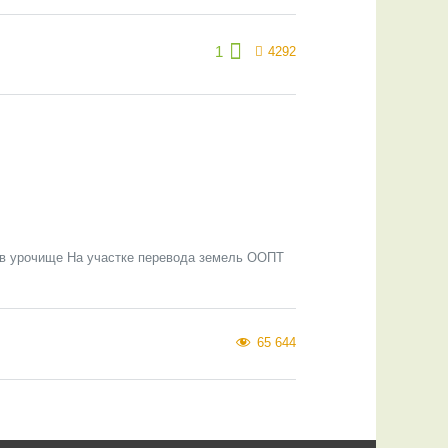
1
4292
а в урочище На участке перевода земель ООПТ
65 644