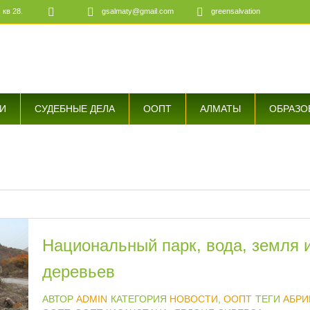
 кв 28.
gsalmaty@gmail.com
greensalvation
е
И
СУДЕБНЫЕ ДЕЛА
ООПТ
АЛМАТЫ
ОБРАЗО
Национальный парк, вода, земля 
деревьев
АВТОР
ADMIN
КАТЕГОРИЯ
НОВОСТИ
,
ООПТ
ТЕГИ
АБРИ