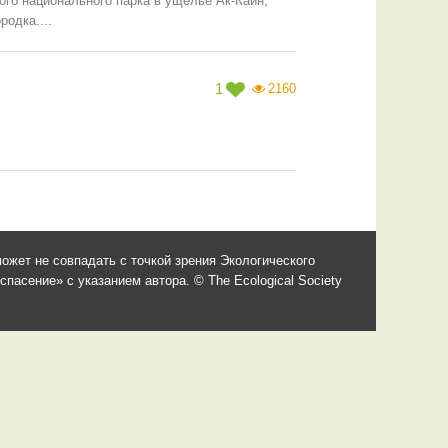
ого национального парка в ущелье Ак-Каин,
одка....
1
2160
ожет не совпадать с точкой зрения Экологического
асение» с указанием автора. © The Ecological Society