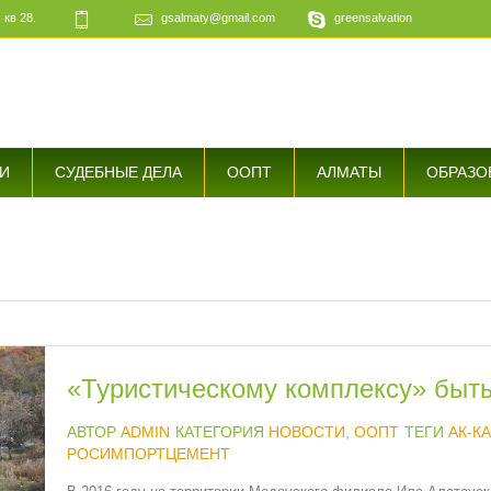
 кв 28.
gsalmaty@gmail.com
greensalvation
е
И
СУДЕБНЫЕ ДЕЛА
ООПТ
АЛМАТЫ
ОБРАЗО
«Туристическому комплексу» быть
АВТОР
ADMIN
КАТЕГОРИЯ
НОВОСТИ
,
ООПТ
ТЕГИ
АК-К
РОСИМПОРТЦЕМЕНТ