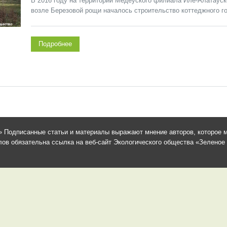
В 2016 году на территории Медеуского филиала Иле-Алатауск
возле Березовой рощи началось строительство коттеджного гор
Подробнее
 Подписанные статьи и материалы выражают мнение авторов, которое м
в обязательна ссылка на веб-сайт Экологического общества «Зеленое сп