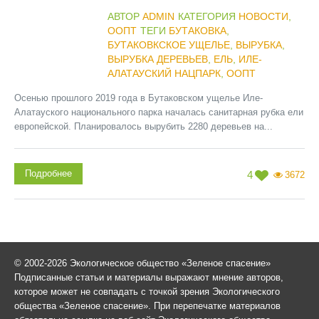
АВТОР
ADMIN
КАТЕГОРИЯ
НОВОСТИ
,
ООПТ
ТЕГИ
БУТАКОВКА
,
БУТАКОВКСКОЕ УЩЕЛЬЕ
,
ВЫРУБКА
,
ВЫРУБКА ДЕРЕВЬЕВ
,
ЕЛЬ
,
ИЛЕ-
АЛАТАУСКИЙ НАЦПАРК
,
ООПТ
Осенью прошлого 2019 года в Бутаковском ущелье Иле-
Алатауского национального парка началась санитарная рубка ели
европейской. Планировалось вырубить 2280 деревьев на...
Подробнее
4
3672
© 2002-2026 Экологическое общество «Зеленое спасение»
Подписанные статьи и материалы выражают мнение авторов,
которое может не совпадать с точкой зрения Экологического
общества «Зеленое спасение». При перепечатке материалов