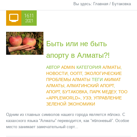
Вы здесь:
Главная
/
Бутаковка
16.11
2021
Быть или не быть
апорту в Алматы?!
АВТОР
ADMIN
КАТЕГОРИЯ
АЛМАТЫ
,
НОВОСТИ
,
ООПТ
,
ЭКОЛОГИЧЕСКИЕ
ПРОБЛЕМЫ АЛМАТЫ
ТЕГИ
АКИМАТ
АЛМАТЫ
,
АЛМАТИНСКИЙ АПОРТ
,
АПОРТ
,
БУТАКОВКА
,
ПАРК МЕДЕУ
,
ТОО
«APPLEWORLD»
,
УЗЭ
,
УПРАВЛЕНИЕ
ЗЕЛЕНОЙ ЭКОНОМИКИ
Одним из главных символов нашего города является яблоко. С
казахского языка “Алматы” переводится, как “яблоневый”. Особое
место занимает замечательный сорт...