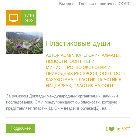
Вы здесь:
Главная
/
пластик на ООПТ
17.10
2023
Пластиковые души
АВТОР
ADMIN
КАТЕГОРИЯ
АЛМАТЫ
,
НОВОСТИ
,
ООПТ
ТЕГИ
МИНИСТЕРСТВО ЭКОЛОГИИ И
ПРИРОДНЫХ РЕСУРСОВ
,
ООПТ
,
ООПТ
КАЗАХСТАНА
,
ПЛАСТИК
,
ПЛАСТИК В
НАЦПАРКАХ
,
ПЛАСТИК НА ООПТ
За рубежом Доклады международных организаций, научные
исследования, СМИ предупреждают об опасности, которую
представляет пластик[1]. Он – везде: в облаках[2], на...
Подробнее
1
5077