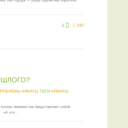
еных зон города — роще Баума мы обратили
3
2067
ОШЛОГО?
ПРОБЛЕМЫ АЛМАТЫ
ТЕГИ
АЛМАТЫ
,
тупень невежества представляет собой
 «А что...