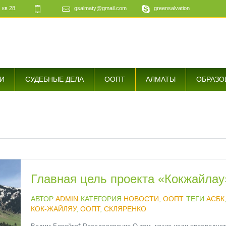
 кв 28.
gsalmaty@gmail.com
greensalvation
е
И
СУДЕБНЫЕ ДЕЛА
ООПТ
АЛМАТЫ
ОБРАЗО
Главная цель проекта «Кокжайлау
АВТОР
ADMIN
КАТЕГОРИЯ
НОВОСТИ
,
ООПТ
ТЕГИ
АСБК
КОК-ЖАЙЛЯУ
,
ООПТ
,
СКЛЯРЕНКО