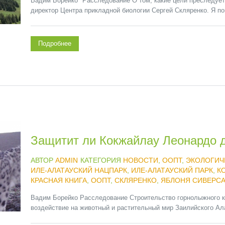
Вадим Борейко* Расследование О том, какие цели преследует
директор Центра прикладной биологии Сергей Скляренко. Я по
Подробнее
Защитит ли Кокжайлау Леонардо 
АВТОР
ADMIN
КАТЕГОРИЯ
НОВОСТИ
,
ООПТ
,
ЭКОЛОГИЧ
ИЛЕ-АЛАТАУСКИЙ НАЦПАРК
,
ИЛЕ-АЛАТАУСКИЙ ПАРК
,
К
КРАСНАЯ КНИГА
,
ООПТ
,
СКЛЯРЕНКО
,
ЯБЛОНЯ СИВЕРС
Вадим Борейко Расследование Строительство горнолыжного ку
воздействие на животный и растительный мир Заилийского Ала