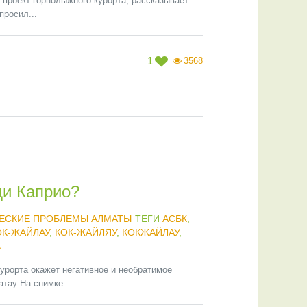
 проект горнолыжного курорта, рассказывает
просил...
1
3568
ди Каприо?
ЕСКИЕ ПРОБЛЕМЫ АЛМАТЫ
ТЕГИ
АСБК
,
ОК-ЖАЙЛАУ
,
КОК-ЖАЙЛЯУ
,
КОКЖАЙЛАУ
,
А
рорта окажет негативное и необратимое
тау На снимке:...