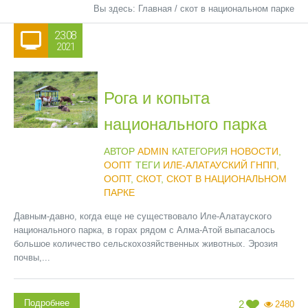
Вы здесь:
Главная
/
скот в национальном парке
23.08
2021
Рога и копыта
национального парка
АВТОР
ADMIN
КАТЕГОРИЯ
НОВОСТИ
,
ООПТ
ТЕГИ
ИЛЕ-АЛАТАУСКИЙ ГНПП
,
ООПТ
,
СКОТ
,
СКОТ В НАЦИОНАЛЬНОМ
ПАРКЕ
Давным-давно, когда еще не существовало Иле-Алатауского
национального парка, в горах рядом с Алма-Атой выпасалось
большое количество сельскохозяйственных животных. Эрозия
почвы,...
Подробнее
2
2480