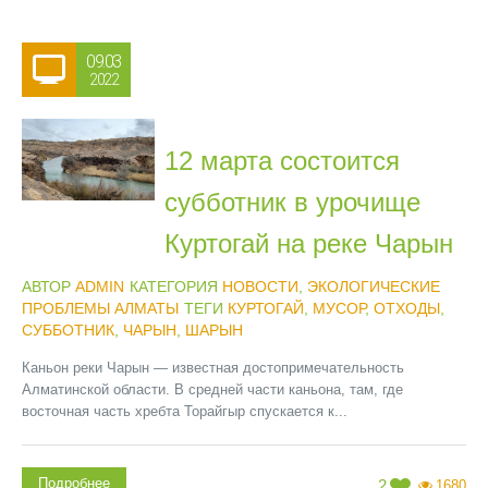
09.03
2022
12 марта состоится
субботник в урочище
Куртогай на реке Чарын
АВТОР
ADMIN
КАТЕГОРИЯ
НОВОСТИ
,
ЭКОЛОГИЧЕСКИЕ
ПРОБЛЕМЫ АЛМАТЫ
ТЕГИ
КУРТОГАЙ
,
МУСОР
,
ОТХОДЫ
,
СУББОТНИК
,
ЧАРЫН
,
ШАРЫН
Каньон реки Чарын — известная достопримечательность
Алматинской области. В средней части каньона, там, где
восточная часть хребта Торайгыр спускается к...
Подробнее
2
1680