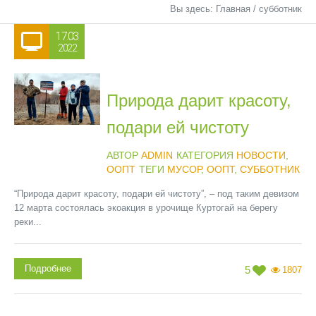
Вы здесь:
Главная
/
субботник
17.03
2022
Природа дарит красоту,
подари ей чистоту
АВТОР
ADMIN
КАТЕГОРИЯ
НОВОСТИ
,
ООПТ
ТЕГИ
МУСОР
,
ООПТ
,
СУББОТНИК
“Природа дарит красоту, подари ей чистоту”, – под таким девизом
12 марта состоялась экоакция в урочище Куртогай на берегу
реки...
Подробнее
5
1807