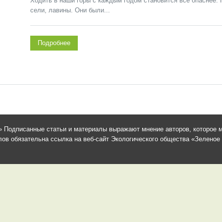
Ходить в наши горы с каждым годом становится все опаснее. 
сели, лавины. Они были...
Подробнее
 Подписанные статьи и материалы выражают мнение авторов, которое м
в обязательна ссылка на веб-сайт Экологического общества «Зеленое сп