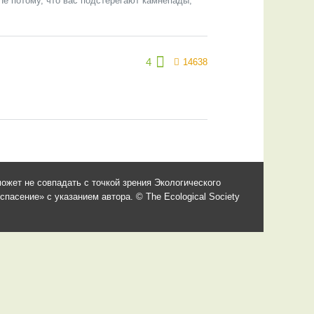
Не потому, что вас подстерегают камнепады,
4
14638
ожет не совпадать с точкой зрения Экологического
асение» с указанием автора. © The Ecological Society