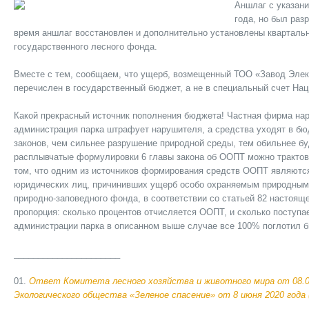
Аншлаг с указани
года, но был раз
время аншлаг восстановлен и дополнительно установлены квартальн
государственного лесного фонда.
Вместе с тем, сообщаем, что ущерб, возмещенный ТОО «Завод Элект
перечислен в государственный бюджет, а не в специальный счет Нац
Какой прекрасный источник пополнения бюджета! Частная фирма нар
администрация парка штрафует нарушителя, а средства уходят в б
законов, чем сильнее разрушение природной среды, тем обильнее б
расплывчатые формулировки 6 главы закона об ООПТ можно трактовать
том, что одним из источников формирования средств ООПТ являются
юридических лиц, причинивших ущерб особо охраняемым природным 
природно-заповедного фонда, в соответствии со статьей 82 настояще
пропорция: сколько процентов отчисляется ООПТ, и сколько поступ
администрации парка в описанном выше случае все 100% поглотил 
______________________
Ответ Комитета лесного хозяйства и животного мира от 08.07.
Экологического общества «Зеленое спасение» от 8 июня 2020 года 