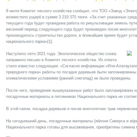
8 июля Комитет лесного хозяйства сообщил, что ТОО «Завод «Элект
возместило ущерб в сумме 3 219 375 тенге. «За счет указанных сре
текущего года будет проведена работа по рекультивации земель пут
весенний период следующего года будет произведен посев многолетни
производилось строительство дороги, в ближайшее время будет уст
национального парка»[1].
Наступило лето 2021 года. Экологическое общество снова
направило письмо в Комитет лесного хозяйства. Из ответа
стало известно следующее: «Согласно информации «Иле-Алатауског
природного парка» работы по посадке деревьев были запланированы н
климатическими условиями (ранний снегопад) не были проведены.
После чего, проведение вышеуказанных работ было запланировано на
посадочные материалы в питомниках Национального парка не соотве
В этой связи, посадка деревьев и посев многолетних трав перенесен
На сегодняшний день, посадочные материалы (яблоня Сиверса и абр
Национального парка готовы для высаживания, приобретены семена м