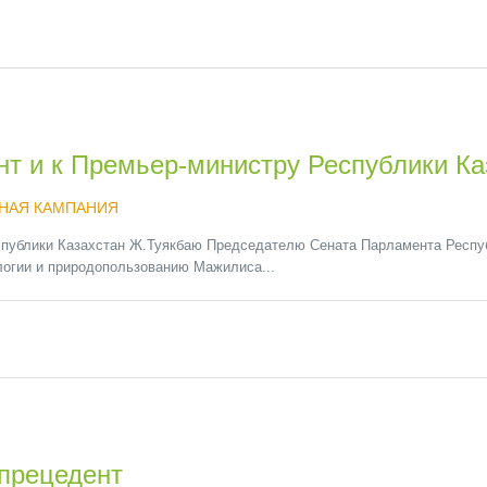
т и к Премьер-министру Республики Ка
НАЯ КАМПАНИЯ
ублики Казахстан Ж.Туякбаю Председателю Сената Парламента Респуб
огии и природопользованию Мажилиса...
 прецедент