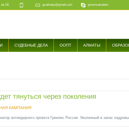
 кв 28.
gsalmaty@gmail.com
greensalvation
е
И
СУДЕБНЫЕ ДЕЛА
ООПТ
АЛМАТЫ
ОБРАЗО
дет тянуться через поколения
НАЯ КАМПАНИЯ
атор антиядерного проекта Гринпис России. Уволенный в запас кадровый