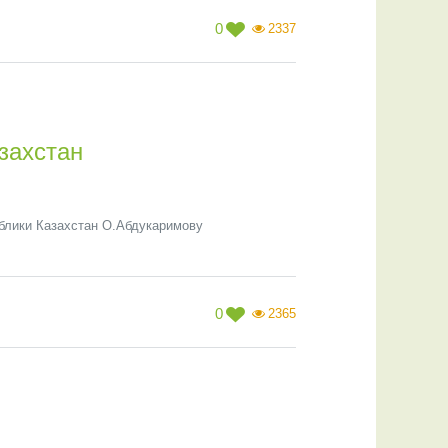
0
2337
захстан
лики Казахстан О.Абдукаримову
0
2365