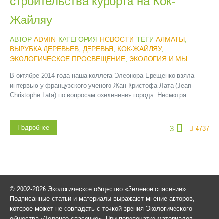
строительства курорта на Кок-
Жайляу
АВТОР
ADMIN
КАТЕГОРИЯ
НОВОСТИ
ТЕГИ
АЛМАТЫ
,
ВЫРУБКА ДЕРЕВЬЕВ
,
ДЕРЕВЬЯ
,
КОК-ЖАЙЛЯУ
,
ЭКОЛОГИЧЕСКОЕ ПРОСВЕЩЕНИЕ
,
ЭКОЛОГИЯ И МЫ
В октябре 2014 года наша коллега Элеонора Ерещенко взяла
интервью у французского ученого Жан-Кристофа Лата (Jean-
Christophe Lata) по вопросам озеленения города. Несмотря...
Подробнее
3
4737
© 2002-2026 Экологическое общество «Зеленое спасение»
Подписанные статьи и материалы выражают мнение авторов,
которое может не совпадать с точкой зрения Экологического
общества «Зеленое спасение». При перепечатке материалов