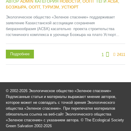
АВТОР
ADMIN
КАТЕГОРИЯ
НОВОСТИ
,
ООПТ
ТЕГИ
АСБК
,
БОЗЖЫРА
,
ООПТ
,
ТУРИЗМ
,
УСТЮРТ
Экологическое общество «Зеленое спасение» поддерживает
заявление Казахстанской ассоциации сохранения
биоразнообразия (АСБК) касательно проекта строительства
гостиничного комплекса в урочище Бозжыра на плато Устюрт...
Подробнее
1
2411
© 2002-2026 Экологическое общество «Зеленое спасение»
Подписанные статьи и материалы выражают мнение авторов,
которое может не совпадать с точкой зрения Экологического
общества «Зеленое спасение». При перепечатке материалов
обязательна ссылка на веб-сайт Экологического общества
«Зеленое спасение» с указанием автора. © The Ecological Society
Green Salvation 2002-2026