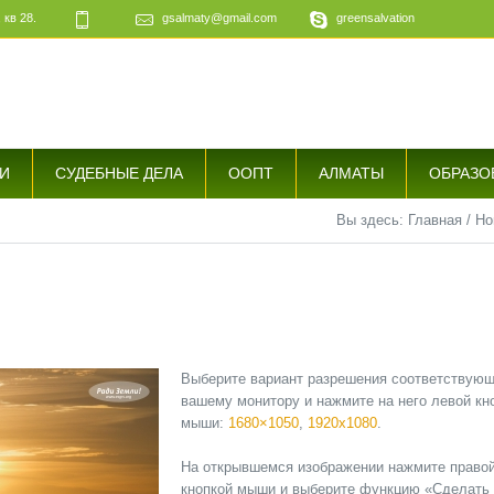
 кв 28.
gsalmaty@gmail.com
greensalvation
е
И
СУДЕБНЫЕ ДЕЛА
ООПТ
АЛМАТЫ
ОБРАЗО
Вы здесь:
Главная
/
Но
Выберите вариант разрешения соответствую
вашему монитору и нажмите на него левой кн
мыши:
1680×1050
,
1920х1080
.
На открывшемся изображении нажмите право
кнопкой мыши и выберите функцию «Сделать