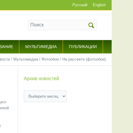
Русский
English
ВАНИЕ
МУЛЬТИМЕДИА
ПУБЛИКАЦИИ
вости
/
Мультимедиа
/
Фотообои
/
На рассвете (фотообои)
Архив новостей
Архив
новостей
щего
опкой
й