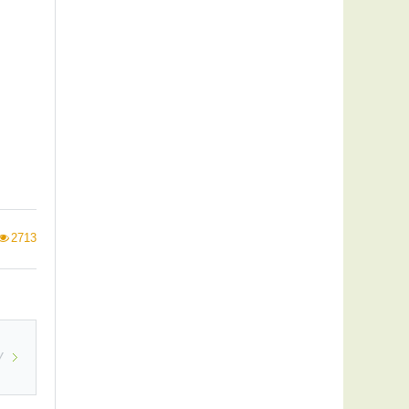
2713
У