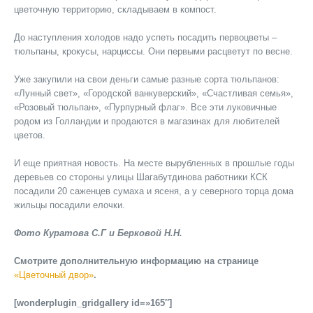
цветочную территорию, складываем в компост.
До наступления холодов надо успеть посадить первоцветы –
тюльпаны, крокусы, нарциссы. Они первыми расцветут по весне.
Уже закупили на свои деньги самые разные сорта тюльпанов:
«Лунный свет», «Городской ванкуверский», «Счастливая семья»,
«Розовый тюльпан», «Пурпурный флаг». Все эти луковичные
родом из Голландии и продаются в магазинах для любителей
цветов.
И еще приятная новость. На месте вырубленных в прошлые годы
деревьев со стороны улицы Шагабутдинова работники КСК
посадили 20 саженцев сумаха и ясеня, а у северного торца дома
жильцы посадили елочки.
Фото Куратова С.Г и Берковой Н.Н.
Смотрите дополнительную информацию на странице
«Цветочный двор»
.
[wonderplugin_gridgallery id=»165″]