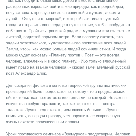
том, как побудить отзывчивых детей и вместе с ними менее
расторопных взрослых войти в мир природы, как в родной дом,
почувствовать кровную связь с травинкой и жучком, лесом и
луной… Очнуться от морока*, в который затягивает суетный
город, и отправить свое сердце в путешествие, чтобы пробудить в
себе поэта. Пройтись тропинкой рядом с муравьем или взлететь с
листвой, поднятой порывом ветра. Если попросту сказать, это
задачи эстетического, художественного воспитания всех людей
Земли, чтобы как можно больше людей сочиняли стихи. И тогда
можно будет основать «Планету поэтов». Поэт — это всегда
человек, влюбленный в свою планету. «Ибо только влюбленный
имеет право на звание человека»,- сказал замечательный русский
поэт Александр Блок.
Для создания фильма в копилке творческой группы поэтических
произведений было предостаточно, потому что в предлагаемых
обстоятельствах поэтом оказался едва ли не каждый. Но законы
искусства требуют краткости, так как «краткость — сестра
таланта». Лучше недосказать, чем сказать больше… Лучше
помолчать, созерцая природу, чем нарушить ее сокровенную
жизнь некстати произнесенным словом.
Уроки поэтического семинара «Эремуруса» плодотворны. Человек