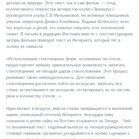
детьми на природе. Этот текст, как и сам фильм, — плод
коллективного творчества активистов клуба «Эремурус»:
руководителя клуба Е.В.Мельниковой, ее активных помощников,
умелых операторов Дениса Копейкина, Вадима Шлёнского, всех
тех взрослых и детей, кто помогал озвучить этот поэтический
сюжет. В письме в редакцию Вестника вместе с текстом сценария
авторы фильма приводят текст из Интернета, который лег в
основу их замысла:
«Использование стихотворных форм, основанных на слогах,
предоставляет ребенку замечательную возможность написать
стихотворение, не обладая даром стихосложения. Этот процесс
развивает также наблюдательность. Для написания
стихотворения достаточно пойти на экскурсию, записать все
слова, встретившиеся на экскурсии, отсортировать их по частям
речи и количеству слогов…»
Идеи витают в воздухе, мир на глазах превращается в маленький
шарик, опоясанный сеточкой Интернета, благодаря чему
сказанное в ритме хайку на Востоке отзывается на Западе… Чей-
то безымянный текст, подобный выписке из литературоведческого
словаря терминов, органично укладывается в основу сценария о