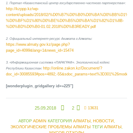
1. Портал «Казахстанский центр государственно-частного партнерства»:
http://kzppp.kz/wp-
content/uploads/2018/02/%D0%B7%D0%B0%D0%BA%D0%BB%D1%8
%D0%BF%D1%80%D0%BE%D0%B5%D0%BA%D1%82%D1%8B-
%D0%BD%D0%B0-01.02.2018%D0%B3READY.pdf
2. Официальный интернет-ресурс Акимата г.Алматы:
https://www.almaty.gov.kz/page.php?
page_id=4099&lang=1&news_id=15474
3. «Информационная система «ПАРАГРАФ». Экологический кодекс
http://online.zakon.kz/Document/?
Республики Казахстан:
doc_id=30085593#pos=4892;-55&sdoc_params=text%3D301%26mode
[wonderplugin_gridgallery id=»225″]
25.09.2018
2
13631
АВТОР
ADMIN
КАТЕГОРИЯ
АЛМАТЫ
,
НОВОСТИ
,
ЭКОЛОГИЧЕСКИЕ ПРОБЛЕМЫ АЛМАТЫ
ТЕГИ
АЛМАТЫ
,
МУСОР
,
ОТХОДЫ