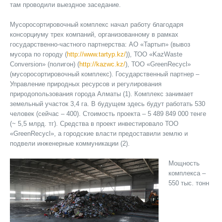
там проводили выездное заседание.
Мусоросортировочный комплекс начал работу благодаря
консорциуму трех компаний, организованному в рамках
государственно-частного партнерства: АО «Тартып» (вывоз
мусора по городу (
http://www.tartyp.kz/
)), ТОО «KazWaste
Conversion» (полигон) (
http://kazwc.kz/
), ТОО «GreenRecycl»
(мусоросортировочный комплекс). Государственный партнер –
Управление природных ресурсов и регулирования
природопользования города Алматы (1). Комплекс занимает
земельный участок 3,4 га. В будущем здесь будут работать 530
человек (сейчас – 400). Стоимость проекта – 5 489 849 000 тенге
(~ 5,5 млрд. тг). Средства в проект инвестировало ТОО
«GreenRecycl», а городские власти предоставили землю и
подвели инженерные коммуникации (2).
Мощность
комплекса –
550 тыс. тонн