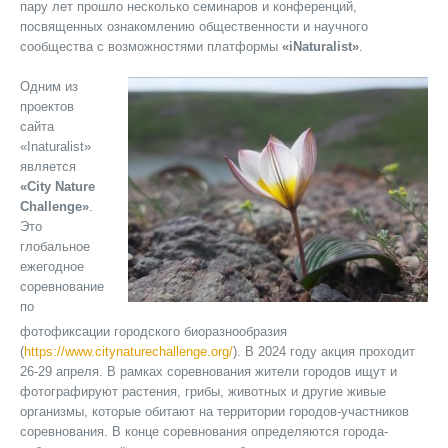
пару лет прошло несколько семинаров и конференций,
посвященных ознакомлению общественности и научного
сообщества с возможностями платформы
«iNaturalist»
.
Одним из
проектов
сайта
«Inaturalist»
является
«City Nature
Challenge»
.
Это
глобальное
ежегодное
соревнование
по
фотофиксации городского биоразнообразия
(
https://www.citynaturechallenge.org/
). В 2024 году акция проходит
26-29 апреля. В рамках соревнования жители городов ищут и
фотографируют растения, грибы, животных и другие живые
организмы, которые обитают на территории городов-участников
соревнования. В конце соревнования определяются города-