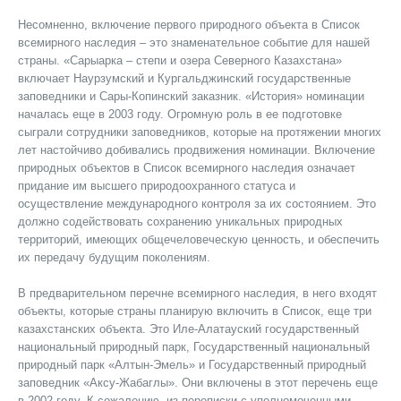
Несомненно, включение первого природного объекта в Список
всемирного наследия – это знаменательное событие для нашей
страны. «Сарыарка – степи и озера Северного Казахстана»
включает Наурзумский и Кургальджинский государственные
заповедники и Сары-Копинский заказник. «История» номинации
началась еще в 2003 году. Огромную роль в ее подготовке
сыграли сотрудники заповедников, которые на протяжении многих
лет настойчиво добивались продвижения номинации. Включение
природных объектов в Список всемирного наследия означает
придание им высшего природоохранного статуса и
осуществление международного контроля за их состоянием. Это
должно содействовать сохранению уникальных природных
территорий, имеющих общечеловеческую ценность, и обеспечить
их передачу будущим поколениям.
В предварительном перечне всемирного наследия, в него входят
объекты, которые страны планирую включить в Список, еще три
казахстанских объекта. Это Иле-Алатауский государственный
национальный природный парк, Государственный национальный
природный парк «Алтын-Эмель» и Государственный природный
заповедник «Аксу-Жабаглы». Они включены в этот перечень еще
в 2002 году. К сожалению, из переписки с уполномоченными