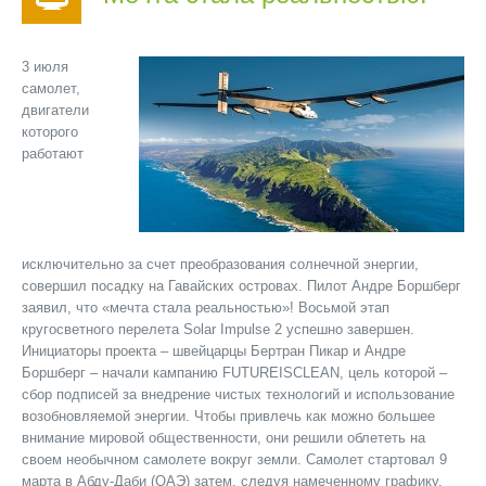
3 июля
самолет,
двигатели
которого
работают
исключительно за счет преобразования солнечной энергии,
совершил посадку на Гавайских островах. Пилот Андре Боршберг
заявил, что «мечта стала реальностью»! Восьмой этап
кругосветного перелета Solar Impulse 2 успешно завершен.
Инициаторы проекта – швейцарцы Бертран Пикар и Андре
Боршберг – начали кампанию FUTUREISCLEAN, цель которой –
сбор подписей за внедрение чистых технологий и использование
возобновляемой энергии. Чтобы привлечь как можно большее
внимание мировой общественности, они решили облететь на
своем необычном самолете вокруг земли. Самолет стартовал 9
марта в Абду-Даби (ОАЭ) затем, следуя намеченному графику,