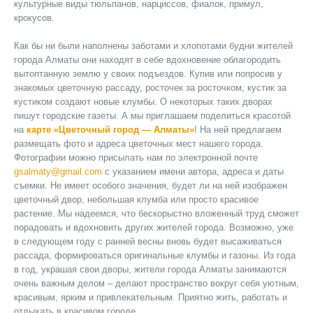
культурные виды тюльпанов, нарциссов, фиалок, примул,
крокусов.
Как бы ни были наполнены заботами и хлопотами будни жителей
города Алматы они находят в себе вдохновение облагородить
вытоптанную землю у своих подъездов. Купив или попросив у
знакомых цветочную рассаду, росточек за росточком, кустик за
кустиком создают новые клумбы. О некоторых таких дворах
пишут городские газеты. А мы приглашаем поделиться красотой
на
карте «Цветочный город — Алматы»
! На ней предлагаем
размещать фото и адреса цветочных мест нашего города.
Фотографии можно присылать нам по электронной почте
gsalmaty@gmail.com
с указанием имени автора, адреса и даты
съемки. Не имеет особого значения, будет ли на ней изображен
цветочный двор, небольшая клумба или просто красивое
растение. Мы надеемся, что бескорыстно вложенный труд сможет
порадовать и вдохновить других жителей города. Возможно, уже
в следующем году с ранней весны вновь будет высаживаться
рассада, формироваться оригинальные клумбы и газоны. Из года
в год, украшая свои дворы, жители города Алматы занимаются
очень важным делом – делают пространство вокруг себя уютным,
красивым, ярким и привлекательным. Приятно жить, работать и
отдыхать в красивом городе.