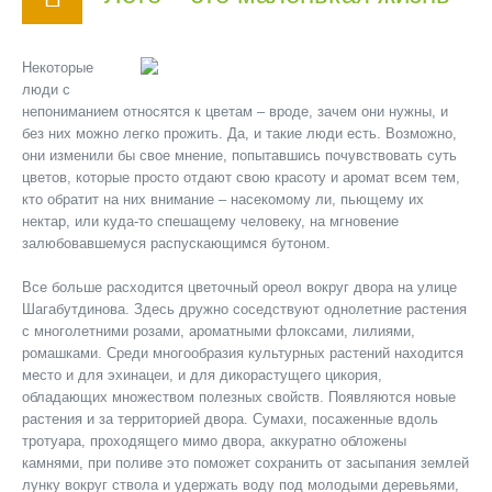
Некоторые
люди с
непониманием относятся к цветам – вроде, зачем они нужны, и
без них можно легко прожить. Да, и такие люди есть. Возможно,
они изменили бы свое мнение, попытавшись почувствовать суть
цветов, которые просто отдают свою красоту и аромат всем тем,
кто обратит на них внимание – насекомому ли, пьющему их
нектар, или куда-то спешащему человеку, на мгновение
залюбовавшемуся распускающимся бутоном.
Все больше расходится цветочный ореол вокруг двора на улице
Шагабутдинова. Здесь дружно соседствуют однолетние растения
с многолетними розами, ароматными флоксами, лилиями,
ромашками. Среди многообразия культурных растений находится
место и для эхинацеи, и для дикорастущего цикория,
обладающих множеством полезных свойств. Появляются новые
растения и за территорией двора. Сумахи, посаженные вдоль
тротуара, проходящего мимо двора, аккуратно обложены
камнями, при поливе это поможет сохранить от засыпания землей
лунку вокруг ствола и удержать воду под молодыми деревьями,