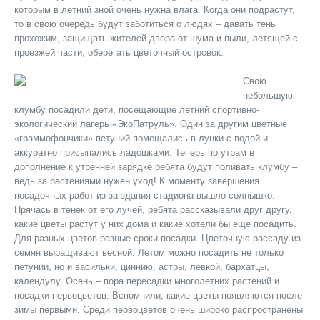
которым в летний зной очень нужна влага. Когда они подрастут,
то в свою очередь будут заботиться о людях – давать тень
прохожим, защищать жителей двора от шума и пыли, летящей с
проезжей части, оберегать цветочный островок.
Свою
небольшую
клумбу посадили дети, посещающие летний спортивно-
экологический лагерь «ЭкоПатруль». Один за другим цветные
«граммофончики» петуний помещались в лунки с водой и
аккуратно присыпались ладошками. Теперь по утрам в
дополнение к утренней зарядке ребята будут поливать клумбу –
ведь за растениями нужен уход! К моменту завершения
посадочных работ из-за здания стадиона вышло солнышко.
Прячась в тенек от его лучей, ребята рассказывали друг другу,
какие цветы растут у них дома и какие хотели бы еще посадить.
Для разных цветов разные сроки посадки. Цветочную рассаду из
семян выращивают весной. Летом можно посадить не только
петунии, но и васильки, циннию, астры, левкой, бархатцы,
календулу. Осень – пора пересадки многолетних растений и
посадки первоцветов. Вспомнили, какие цветы появляются после
зимы первыми. Среди первоцветов очень широко распространены