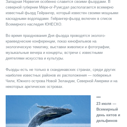
Западная Норвегия особенно славится своими фьордами. В
северной губернии Мёре-ог-Румсдал располагается всемирно
известный фьорд Гейрангер, который известен своими мощными
каскадными водопадами. Гейрангер-фьорд включен в список
Всемирного наследия ЮНЕСКО.
Во время празднования Дня фьорда проводятся эколого-
краеведческие конференции, показ кинофильмов на
экологическую тематику, выставки живописи и фотографии,
музыкальные вечера и концерты, встречи с известными
деятелями искусства и культуры.
Фьорды есть не только в скандинавских странах, среди других
наиболее известных районов их расположения — побережья
Чили, Южного острова Новой Зеландии, Северной Америки и на
некоторых арктических островах.
***
23 июля —
Всемирный
день китов и
дельфинов