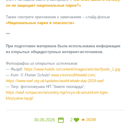
он не защищает национальные парки?»
Также смотрите приложение к замечаниям – слайд-фильм
«Национальные парки в опасности»
.
***
При подготовке материала была использована информация
из открытых общедоступных интернет-источников.
Фотографии из открытых источников:
— Фьорд:
https://www.hotels.ru/content/images/articles/fjords_1.jpg
— Кит: © Florian Schulz/
www.visionsofthewild.com
;
https://www.wwf.org.uk/updates/world-whale-day-2019-wwf
— Тигр: фотоловушка НП “Земля леопарда”;
https://wwf.ru/species/amurskiy-tigr/vsye-ob-amurskom-tigre-
khozyaine-taygi/
30.06.2026
2
28298