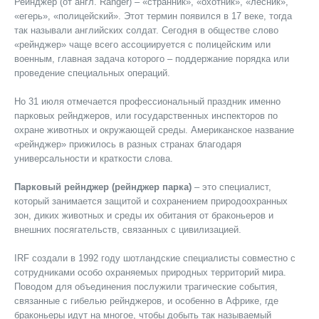
Рейнджер (от англ. Ranger) – «странник», «охотник», «лесник»,
«егерь», «полицейский». Этот термин появился в 17 веке, тогда
так называли английских солдат. Сегодня в обществе слово
«рейнджер» чаще всего ассоциируется с полицейским или
военным, главная задача которого – поддержание порядка или
проведение специальных операций.
Но 31 июля отмечается профессиональный праздник именно
парковых рейнджеров, или государственных инспекторов по
охране животных и окружающей среды. Американское название
«рейнджер» прижилось в разных странах благодаря
универсальности и краткости слова.
Парковый рейнджер (рейнджер парка)
– это специалист,
который занимается защитой и сохранением природоохранных
зон, диких животных и среды их обитания от браконьеров и
внешних посягательств, связанных с цивилизацией.
IRF создали в 1992 году шотландские специалисты совместно с
сотрудниками особо охраняемых природных территорий мира.
Поводом для объединения послужили трагические события,
связанные с гибелью рейнджеров, и особенно в Африке, где
браконьеры идут на многое, чтобы добыть так называемый