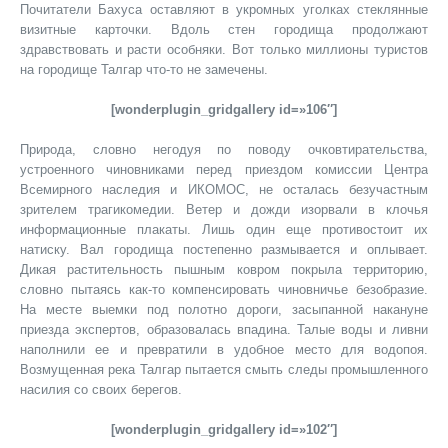
Почитатели Бахуса оставляют в укромных уголках стеклянные
визитные карточки. Вдоль стен городища продолжают
здравствовать и расти особняки. Вот только миллионы туристов
на городище Талгар что-то не замечены.
[wonderplugin_gridgallery id=»106″]
Природа, словно негодуя по поводу очковтирательства,
устроенного чиновниками перед приездом комиссии Центра
Всемирного наследия и ИКОМОС, не осталась безучастным
зрителем трагикомедии. Ветер и дожди изорвали в клочья
информационные плакаты. Лишь один еще противостоит их
натиску. Вал городища постепенно размывается и оплывает.
Дикая растительность пышным ковром покрыла территорию,
словно пытаясь как-то компенсировать чиновничье безобразие.
На месте выемки под полотно дороги, засыпанной накануне
приезда экспертов, образовалась впадина. Талые воды и ливни
наполнили ее и превратили в удобное место для водопоя.
Возмущенная река Талгар пытается смыть следы промышленного
насилия со своих берегов.
[wonderplugin_gridgallery id=»102″]