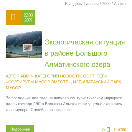
Вы здесь:
Главная
/
2009
/
Август
22.08
2009
Экологическая ситуация
в районе Большого
Алматинского озера
АВТОР
ADMIN
КАТЕГОРИЯ
НОВОСТИ
,
ООПТ
ТЕГИ
«СОРТИРУЕМ МУСОР ВМЕСТЕ»
,
ИЛЕ-АЛАТАУСКИЙ ПАРК
,
МУСОР
За последние два года на популярном туристическом маршруте
вдоль каскада ГЭС в Большом Алматинском ущелье скопились
горы мусора. Стихийно возникавшие...
Подробнее
0
4760