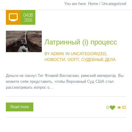
You are here:
Home
/
Uncategorized
04.08
2026
Латринный (i) процесс
BY
ADMIN
IN
UNCATEGORIZED
,
НОВОСТИ
,
ООПТ
,
СУДЕБНЫЕ ДЕЛА
Деньги не пахнут.Тит Флавий Веспасиан, римский император. Вы
можете себе представить, чтобы Верховный Суд США стал
рассматривать вопрос о...
Read more
0
82