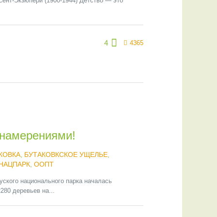
ент-Экзюпери (1900-1944) Детство — это
4
4365
 намерениями!
КОВКА
,
БУТАКОВКСКОЕ УЩЕЛЬЕ
,
 НАЦПАРК
,
ООПТ
ского национального парка началась
280 деревьев на...