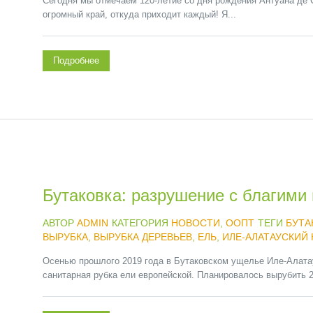
Сегодня мы отмечаем 120-летие со дня рождения Антуана де С
огромный край, откуда приходит каждый! Я...
Подробнее
Бутаковка: разрушение с благими
АВТОР
ADMIN
КАТЕГОРИЯ
НОВОСТИ
,
ООПТ
ТЕГИ
БУТА
ВЫРУБКА
,
ВЫРУБКА ДЕРЕВЬЕВ
,
ЕЛЬ
,
ИЛЕ-АЛАТАУСКИЙ
Осенью прошлого 2019 года в Бутаковском ущелье Иле-Алатау
санитарная рубка ели европейской. Планировалось вырубить 2