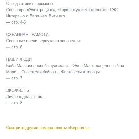
Съезд готовит перемены.
Снова про «Электроцинк», «Торфянку» и монгольские ГЭС.
Интервью с Евгением Витишко
— стр. 4-5
ОХРАННАЯ ГРАМОТА
Северные олени вернутся в заповедник
— стр. 6
НАШИ ЛЮДИ
Баба Маня из лесной глухомани… Элон Маск, нацеленный на
Марс… Спасатели бобров… Фантазеры и творцы
— стр. 7
ЭКОЖИЗНЬ
Лично я делаю так…
— стр. 8
Смотрите другие номера газеты «Берегиня»