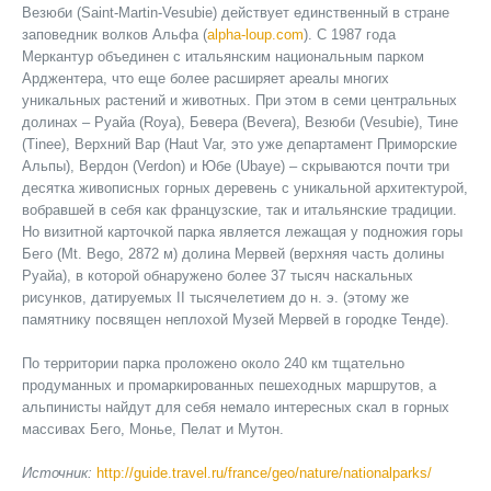
Везюби (Saint-Martin-Vesubie) действует единственный в стране
заповедник волков Альфа (
alpha-loup.com
). С 1987 года
Меркантур объединен с итальянским национальным парком
Арджентера, что еще более расширяет ареалы многих
уникальных растений и животных. При этом в семи центральных
долинах – Руайа (Roya), Бевера (Bevera), Везюби (Vesubie), Тине
(Tinee), Верхний Вар (Haut Var, это уже департамент Приморские
Альпы), Вердон (Verdon) и Юбе (Ubaye) – скрываются почти три
десятка живописных горных деревень с уникальной архитектурой,
вобравшей в себя как французские, так и итальянские традиции.
Но визитной карточкой парка является лежащая у подножия горы
Бего (Mt. Bego, 2872 м) долина Мервей (верхняя часть долины
Руайа), в которой обнаружено более 37 тысяч наскальных
рисунков, датируемых II тысячелетием до н. э. (этому же
памятнику посвящен неплохой Музей Мервей в городке Тенде).
По территории парка проложено около 240 км тщательно
продуманных и промаркированных пешеходных маршрутов, а
альпинисты найдут для себя немало интересных скал в горных
массивах Бего, Монье, Пелат и Мутон.
Источник:
http://guide.travel.ru/france/geo/nature/nationalparks/