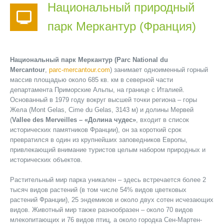
Национальный природный
парк Меркантур (Франция)
Национальный парк Меркантур (Parc National du
Mercantour
,
parc-mercantour.com
) занимает одноименный горный
массив площадью около 685 кв. км в северной части
департамента Приморские Альпы, на границе с Италией.
Основанный в 1979 году вокруг высшей точки региона – горы
Жела (Mont Gelas, Cime du Gelas, 3143 м) и долины Мервей
(
Vallee des Merveilles – «Долина чудес»
, входит в список
исторических памятников Франции), он за короткий срок
превратился в один из крупнейших заповедников Европы,
привлекающий внимание туристов целым набором природных и
исторических объектов.
Растительный мир парка уникален – здесь встречается более 2
тысяч видов растений (в том числе 54% видов цветковых
растений Франции), 25 эндемиков и около двух сотен исчезающих
видов. Животный мир также разнообразен – около 70 видов
млекопитающих и 76 видов птиц, а около городка Сен-Мартен-