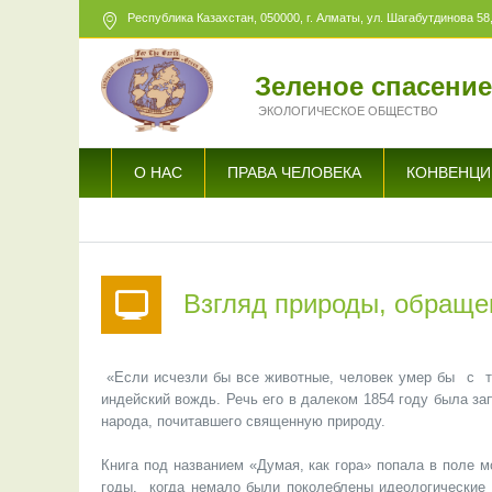
Республика Казахстан,
050000
, г. Алматы, ул. Шагабутдинова 58,
Зеленое спасени
ЭКОЛОГИЧЕСКОЕ ОБЩЕСТВО
О НАС
ПРАВА ЧЕЛОВЕКА
КОНВЕНЦИ
Взгляд природы, обращ
«Если исчезли бы все животные, человек умер бы c то
индейский вождь. Речь его в далеком 1854 году была з
народа, почитавшего священную природу.
Книга под названием «Думая, как гора» попала в поле м
годы, когда немало были поколеблены идеологические 