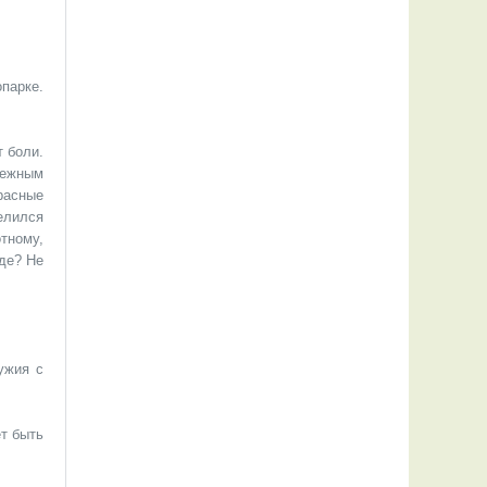
парке.
т боли.
нежным
расные
елился
тному,
де? Не
ужия с
т быть