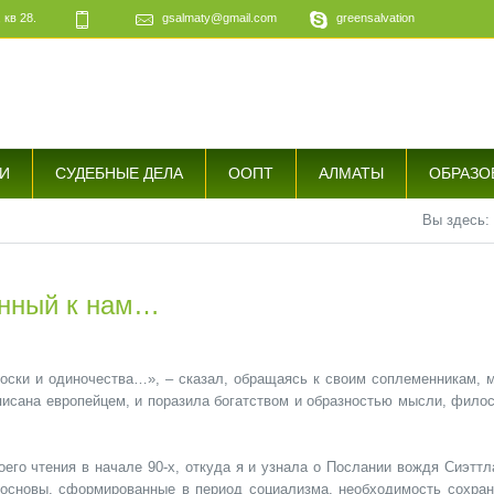
 кв 28.
gsalmaty@gmail.com
greensalvation
е
И
СУДЕБНЫЕ ДЕЛА
ООПТ
АЛМАТЫ
ОБРАЗО
Вы здесь:
енный к нам…
ски и одиночества…», – сказал, обращаясь к своим соплеменникам, 
аписана европейцем, и поразила богатством и образностью мысли, фило
оего чтения в начале 90-х, откуда я и узнала о Послании вождя Сиэттл
основы, сформированные в период социализма, необходимость сохран