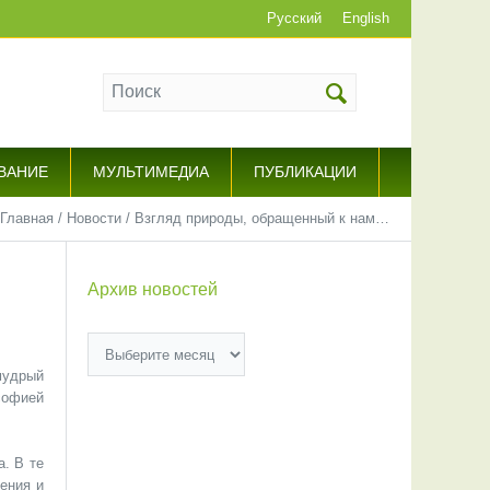
Русский
English
ВАНИЕ
МУЛЬТИМЕДИА
ПУБЛИКАЦИИ
Главная
/
Новости
/
Взгляд природы, обращенный к нам…
Архив новостей
Архив
новостей
мудрый
софией
а. В те
ения и