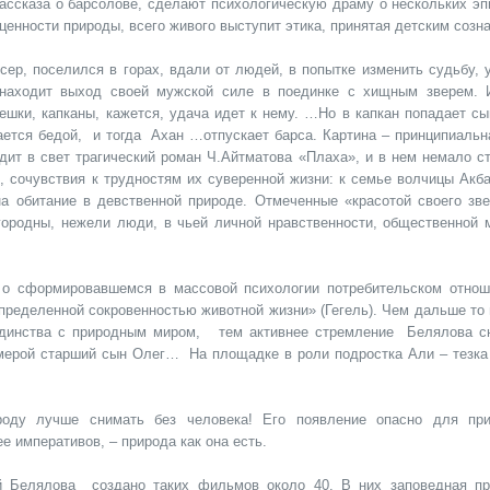
ассказа о барсолове, сделают психологическую драму о нескольких эп
 ценности природы, всего живого выступит этика, принятая детским созн
р, поселился в горах, вдали от людей, в попытке изменить судьбу, у
аходит выход своей мужской силе в поединке с хищным зверем. 
вешки, капканы, кажется, удача идет к нему. …Но в капкан попадает с
ается бедой, и тогда Ахан …отпускает барса. Картина – принципиальн
ит в свет трагический роман Ч.Айтматова «Плаха», и в нем немало ст
 сочувствия к трудностям их суверенной жизни: к семье волчицы Акба
 обитание в девственной природе. Отмеченные «красотой своего зве
городны, нежели люди, в чьей личной нравственности, общественной 
 о сформировавшемся в массовой психологии потребительском отнош
пределенной сокровенностью животной жизни» (Гегель). Чем дальше то 
 единства с природным миром, тем активнее стремление Белялова с
мерой старший сын Олег… На площадке в роли подростка Али – тезка 
роду лучше снимать без человека! Его появление опасно для пр
е императивов, – природа как она есть.
ой Белялова создано таких фильмов около 40. В них заповедная пр