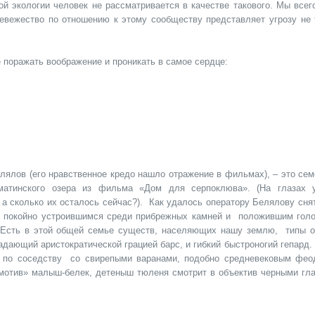
й экологии человек не рассматривается в качестве такового. Мы всег
вежество по отношению к этому сообществу представляет угрозу не 
е поражать воображение и проникать в самое сердце:
лялов (его нравственное кредо нашло отражение в фильмах), – это сем
матинского озера из фильма «Дом для серпоклюва». (На глазах 
 а сколько их осталось сейчас?). Как удалось оператору Белялову сня
, покойно устроившимся среди прибрежных камней и положившим голо
! Есть в этой общей семье существ, населяющих нашу землю, типы о
дающий аристократической грацией барс, и гибкий быстроногий гепард.
 по соседству со свирепыми варанами, подобно средневековым фео
отив» малыш-белек, детеныш тюленя смотрит в объектив черными гла