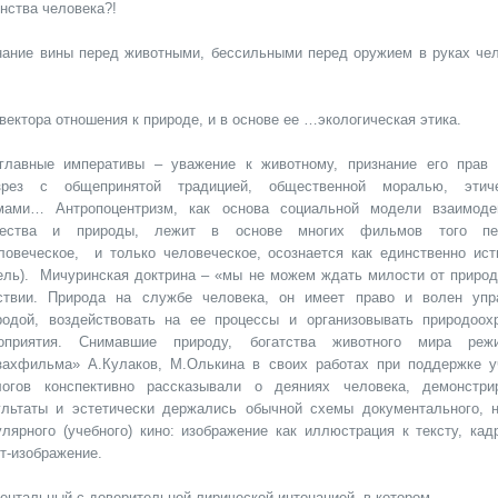
нства человека?!
знание вины перед животными, бессильными перед оружием в руках чел
ектора отношения к природе, и в основе ее …экологическая этика.
главные императивы – уважение к животному, признание его прав
зрез с общепринятой традицией, общественной моралью, этич
мами… Антропоцентризм, как основа социальной модели взаимоде
ества и природы, лежит в основе многих фильмов того пер
ловеческое, и только человеческое, осознается как единственно ист
гель). Мичуринская доктрина – «мы не можем ждать милости от природ
ствии. Природа на службе человека, он имеет право и волен упр
родой, воздействовать на ее процессы и организовывать природоох
оприятия. Снимавшие природу, богатства животного мира реж
захфильма» А.Кулаков, М.Олькина в своих работах при поддержке у
логов конспективно рассказывали о деяниях человека, демонстри
ультаты и эстетически держались обычной схемы документального, н
улярного (учебного) кино: изображение как иллюстрация к тексту, кад
ст-изображение.
нтальный с доверительной лирической интонацией, в котором