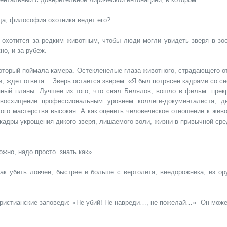
да, философия охотника ведет его?
 охотится за редким животным, чтобы люди могли увидеть зверя в зоо
но, и за рубеж.
который поймала камера. Остекленелые глаза животного, страдающего о
и, ждет ответа… Зверь остается зверем. «Я был потрясен кадрами со с
пный планы. Лучшее из того, что снял Белялов, вошло в фильм: прек
восхищение профессиональным уровнем коллеги-документалиста, д
ого мастерства высокая. А как оценить человеческое отношение к живо
кадры укрощения дикого зверя, лишаемого воли, жизни в привычной сре
жно, надо просто знать как».
как убить ловчее, быстрее и больше с вертолета, внедорожника, из ор
 христианские заповеди: «Не убий! Не навреди…, не пожелай…» Он може