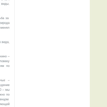
 виды.
ьба за
рирода
сменял
 вида,
кино –
ловеку
ьям по
ичье –
ждение
0 – мы
жно по
венцом
ляющей