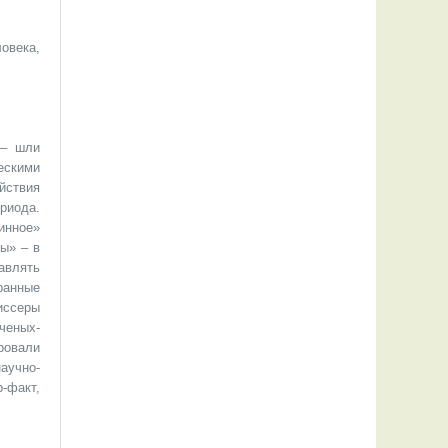
овека,
 – шли
ескими
йствия
иода.
инное»
ы» – в
авлять
ранные
иссеры
ченых-
ровали
аучно-
р-факт,