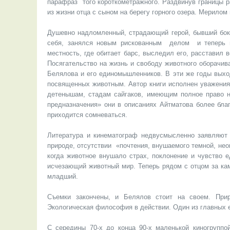
парафраз того короткометражного. Раздвинув границы р
из жизни отца с сыном на берегу горного озера. Мерилом
Душевно надломленный, страдающий герой, бывший боксе
себя, занялся новым рискованным делом и теперь н
местность, где обитает барс, выследил его, расставил 
Посягательство на жизнь и свободу животного оборачив
Белялова и его единомышленников. В эти же годы выход
посвященных животным. Автор книги исполнен уважения,
детенышам, стадам сайгаков, имеющим полное право на
предназначения» они в описаниях Айтматова более бла
приходится сомневаться.
Литература и кинематограф недвусмысленно заявляют
природе, отсутствии «почтения, внушаемого темной, нео
когда животное внушало страх, поклонение и чувство
исчезающий животный мир. Теперь рядом с отцом за ка
младший.
Съемки закончены, и Белялов стоит на своем. При
Экологическая философия в действии. Один из главных е
С середины 70-х до конца 90-х маленькой киногрупп