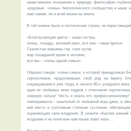
нравственное отношение к природе, философии глубинно
«рядовые члены» биологического сообщества и наше не
нам самим, но и всей жизни на земле.
В той книжке были и поэтические строки, не перестающи
«Благоухающие цветы – наши сестры,
олень, лошадь, великий орел, все они – наши братья.
Скалистые вершины гор, соки лугов,
жар лошадиной крови и человек,
все мы – члены одной семьи».
Образно говоря, члены семьи, к которой принадлежал Бе
серпоклювов, продолживших свой род на берегу Ал
сокращавшееся уже тогда, в начале 80-х ушедшего века,
один их любимых моих кадров с птенчиком серпоклюва
озерную гальку! Честь и хвала его профессионализму
темперамента – ошалелый от любовной игры джек, и обла
ней место и суетливым степным сусликам, обитающим
охраняющим свои владения. В сюжете «Каспия зимний м
ягодками и на понятном нам языке зовет мать….
Взгляд природы, обращенный к нам…