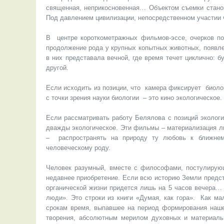
священная, неприкосновенная… Объектом съемки стано
Под давлением цивилизации, непосредственном участии
В центре короткометражных фильмов-эссе, очерков пол
продолжение рода у крупных копытных животных, появле
в них представала вечной, где время течет циклично: б
другой.
Если исходить из позиции, что камера фиксирует биоло
с точки зрения науки биологии – это кино экологическое.
Если рассматривать работу Белялова с позиций экологи
дважды экологическое. Эти фильмы – материализация лю
– распространять на природу ту любовь к ближнем
человеческому роду.
Человек разумный, вместе с философами, постулиру
недавнее приобретение. Если всю историю Земли предста
органической жизни придется лишь на 5 часов вечера… 
люди». Это строки из книги «Думая, как гора». Как м
срокам время, выпавшее на период формирования наше
творения, абсолютным мерилом духовных и материал