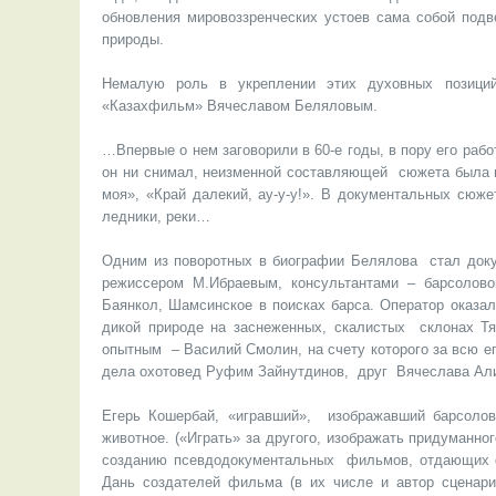
обновления мировоззренческих устоев сама собой подв
природы.
Немалую роль в укреплении этих духовных позиций
«Казахфильм» Вячеславом Беляловым.
…Впервые о нем заговорили в 60-е годы, в пору его раб
он ни снимал, неизменной составляющей сюжета была п
моя», «Край далекий, ау-у-у!». В документальных сюже
ледники, реки…
Одним из поворотных в биографии Белялова стал докум
режиссером М.Ибраевым, консультантами – барсолов
Баянкол, Шамсинское в поисках барса. Оператор оказа
дикой природе на заснеженных, скалистых склонах Тя
опытным – Василий Смолин, на счету которого за всю ег
дела охотовед Руфим Зайнутдинов, друг Вячеслава Али
Егерь Кошербай, «игравший», изображавший барсолова
животное. («Играть» за другого, изображать придуманно
созданию псевдодокументальных фильмов, отдающих ф
Дань создателей фильма (в их числе и автор сценари