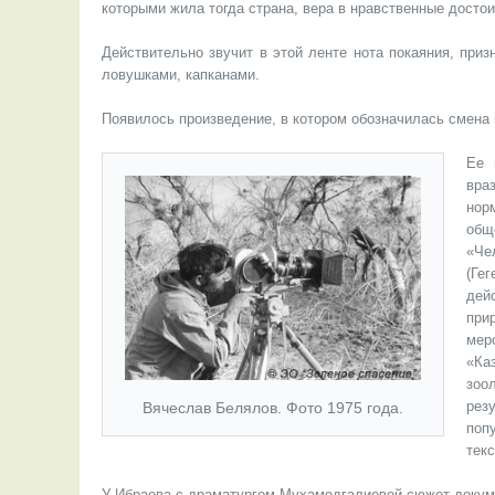
которыми жила тогда страна, вера в нравственные достои
Действительно звучит в этой ленте нота покаяния, при
ловушками, капканами.
Появилось произведение, в котором обозначилась смена в
Ее 
вра
нор
общ
«Че
(Ге
дей
при
мер
«Ка
зоо
рез
Вячеслав Белялов. Фото 1975 года.
поп
тек
У Ибраева с драматургом Мухамедгалиевой сюжет докуме