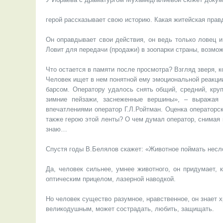
герой рассказывает свою историю. Какая житейская прав
Он оправдывает свои действия, он ведь только ловец и
Ловит для передачи (продажи) в зоопарки страны, возмож
Что остается в памяти после просмотра? Взгляд зверя, 
Человек ищет в нем понятной ему эмоциональной реакци
барсом. Оператору удалось снять общий, средний, кру
зимние пейзажи, заснеженные вершины», – выражая 
впечатлениями оператор Г.Л.Ройтман. Оценка операторск
также герою этой ленты? О чем думал оператор, снимая 
знаю…
Спустя годы В.Белялов скажет: «Животное поймать несло
Да, человек сильнее, умнее животного, он придумает, 
оптическим прицелом, лазерной наводкой.
Но человек существо разумное, нравственное, он знает
великодушным, может сострадать, любить, защищать.