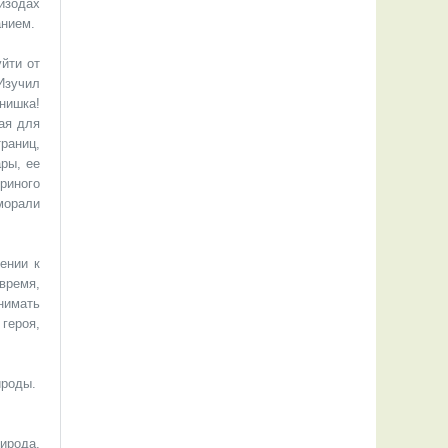
изодах
анием.
йти от
Изучил
ынишка!
ая для
раниц,
ры, ее
риного
морали
ении к
время,
нимать
героя,
ироды.
ирода,