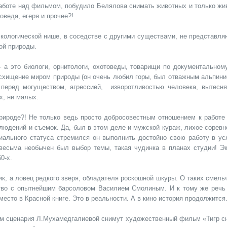
работе над фильмом, побудило Белялова снимать животных и только жи
оведа, егеря и прочее?!
экологической нише, в соседстве с другими существами, не представл
ой природы.
 а это биологи, орнитологи, охотоведы, товарищи по документальному
схищение миром природы (он очень любил горы, был отважным альпинис
 перед могуществом, агрессией, изворотливостью человека, вытесн
х, ни малых.
природе?! Не только ведь просто добросовестным отношением к работе
блюдений и съемок. Да, был в этом деле и мужской кураж, лихое сорев
циального статуса стремился он выполнить достойно свою работу в ус
есьма необычен был выбор темы, такая чудинка в планах студии! Эк
0-х.
ник, а ловец редкого зверя, обладателя роскошной шкуры. О таких смель
тво с опытнейшим барсоловом Василием Смолиным. И к тому же речь
место в Красной книге. Это в реальности. А в кино история продолжитс
ом сценария Л.Мухамедгалиевой снимут художественный фильм «Тигр сн