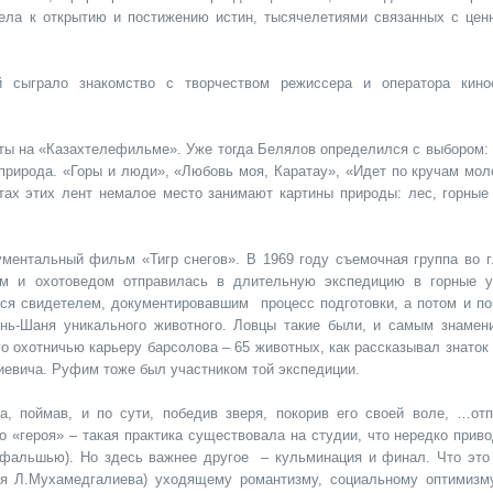
ела к открытию и постижению истин, тысячелетиями связанных с цен
 сыграло знакомство с творчеством режиссера и оператора кино
оты на «Казахтелефильме». Уже тогда Белялов определился с выбором: 
рирода. «Горы и люди», «Любовь моя, Каратау», «Идет по кручам мол
тах этих лент немалое место занимают картины природы: лес, горные 
ентальный фильм «Тигр снегов». В 1969 году съемочная группа во г
ом и охотоведом отправилась в длительную экспедицию в горные 
лся свидетелем, документировавшим процесс подготовки, а потом и по
нь-Шаня уникального животного. Ловцы такие были, и самым знамен
о охотничью карьеру барсолова – 65 животных, как рассказывал знаток
евича. Руфим тоже был участником той экспедиции.
, поймав, и по сути, победив зверя, покорив его своей воле, …отп
го «героя» – такая практика существовала на студии, что нередко прив
альшью). Но здесь важнее другое – кульминация и финал. Что это
я Л.Мухамедгалиева) уходящему романтизму, социальному оптимизму