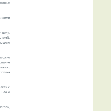
вотных
яющими
 цеху,
том!),
яющего
 можно
нование
ловиях
зотика
чаках с
 шла о
я…
егов»,