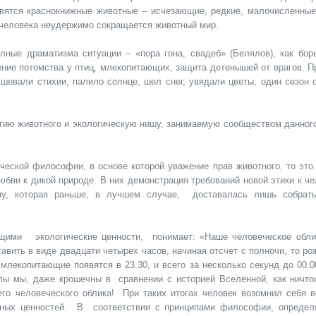
вятся краснокнижные животные – исчезающие, редкие, малочисленные
 человека неудержимо сокращается животный мир.
ные драматизма ситуации – «пора гона, свадеб» (Белялов), как бор
ние потомства у птиц, млекопитающих, защита детенышей от врагов. П
ушевали стихии, палило солнце, шел снег, увядали цветы, один сезон 
гию животного и экологическую нишу, занимаемую сообществом данного
ческой философии, в основе которой уважение прав животного, то это 
бви к дикой природе. В них демонстрация требований новой этики к че
у, которая раньше, в лучшем случае, доставалась лишь собрат
ющими экологические ценности, понимает: «Наше человеческое обл
вить в виде двадцати четырех часов, начиная отсчет с полночи, то ро
млекопитающие появятся в 23.30, и всего за несколько секунд до 00.0
алы мы, даже крошечны в сравнении с историей Вселенной, как ничто
го человеческого облика! При таких итогах человек возомнил себя 
ьных ценностей. В соответствии с принципами философии, опреде