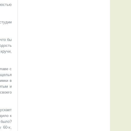
ностью
студии
что бы
одость
кручи,
лаве с
ущелья
имки в
итым и
 своего
ускает
одило к
 было?
 60-х,