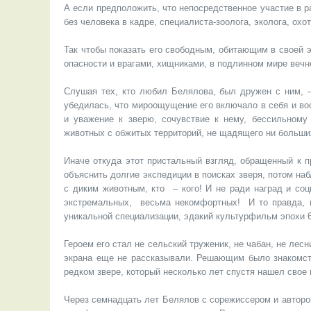
А если предположить, что непосредственное участие в 
без человека в кадре, специалиста-зоолога, эколога, охот
Так чтобы показать его свободным, обитающим в своей 
опасности и врагами, хищниками, в подлинном мире вечн
Слушая тех, кто любил Белялова, был дружен с ним, –
убедилась, что мироощущение его включало в себя и во
и уважение к зверю, сочувствие к нему, бессильному
животных с обжитых территорий, не щадящего ни больши
Иначе откуда этот пристальный взгляд, обращенный к 
объяснить долгие экспедиции в поисках зверя, потом на
с диким животным, кто – кого! И не ради наград и со
экстремальных, весьма некомфортных! И то правда, в
уникальной специализации, эдакий культурфильм эпохи 6
Героем его стал не сельский труженик, не чабан, не лес
экрана еще не рассказывали. Решающим было знакомс
редком звере, который несколько лет спустя нашел свое 
Через семнадцать лет Белялов с сорежиссером и автор