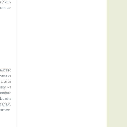
о лишь
только
ейство
ученых
ть этот
вку на
собого
 Есть в
далам,
зками-