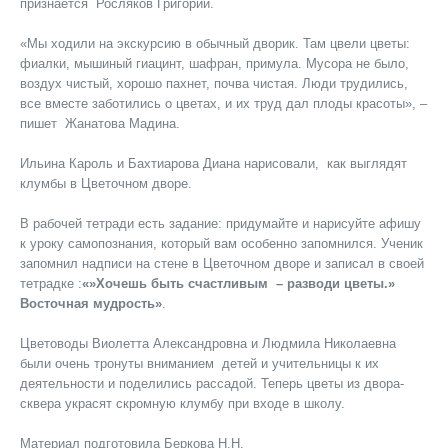
признается Росляков Григорий.
«Мы ходили на экскурсию в обычный дворик. Там цвели цветы:
фиалки, мышиный гиацинт, шафран, примула. Мусора не было,
воздух чистый, хорошо пахнет, почва чистая. Люди трудились,
все вместе заботились о цветах, и их труд дал плоды красоты», –
пишет Жанатова Мадина.
Ильина Кароль и Бахтиарова Диана нарисовали, как выглядят
клумбы в Цветочном дворе.
В рабочей тетради есть задание: придумайте и нарисуйте афишу
к уроку самопознания, который вам особенно запомнился. Ученик
запомнил надписи на стене в Цветочном дворе и записал в своей
тетрадке :
«»Хочешь быть счастливым – разводи цветы.»
Восточная мудрость»
.
Цветоводы Виолетта Александровна и Людмила Николаевна
были очень тронуты вниманием детей и учительницы к их
деятельности и поделились рассадой. Теперь цветы из двора-
сквера украсят скромную клумбу при входе в школу.
Материал подготовила Беркова Н.Н.