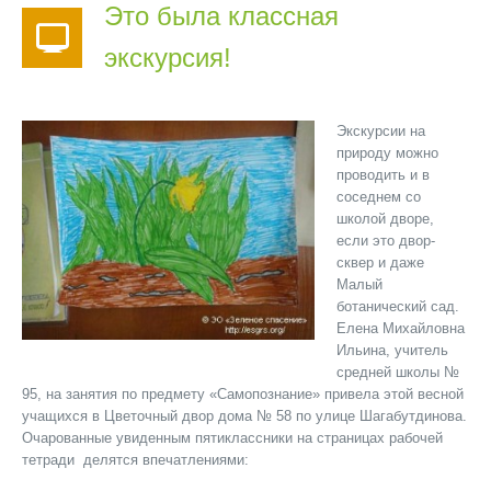
Это была классная
экскурсия!
Экскурсии на
природу можно
проводить и в
соседнем со
школой дворе,
если это двор-
сквер и даже
Малый
ботанический сад.
Елена Михайловна
Ильина, учитель
средней школы №
95, на занятия по предмету «Самопознание» привела этой весной
учащихся в Цветочный двор дома № 58 по улице Шагабутдинова.
Очарованные увиденным пятиклассники на страницах рабочей
тетради делятся впечатлениями: