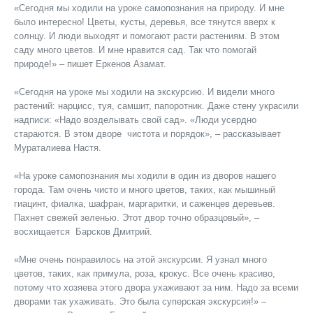
«Сегодня мы ходили на уроке самопознания на природу. И мне
было интересно! Цветы, кусты, деревья, все тянутся вверх к
солнцу. И люди выходят и помогают расти растениям. В этом
саду много цветов. И мне нравится сад. Так что помогай
природе!» – пишет Еркенов Азамат.
«Сегодня на уроке мы ходили на экскурсию. И видели много
растений: нарцисс, туя, самшит, папоротник. Даже стену украсили
надписи: «Надо возделывать свой сад». «Люди усердно
стараются. В этом дворе чистота и порядок», – рассказывает
Мураталиева Настя.
«На уроке самопознания мы ходили в один из дворов нашего
города. Там очень чисто и много цветов, таких, как мышиный
гиацинт, фиалка, шафран, маргаритки, и саженцев деревьев.
Пахнет свежей зеленью. Этот двор точно образцовый», –
восхищается Барсков Дмитрий.
«Мне очень понравилось на этой экскурсии. Я узнал много
цветов, таких, как примула, роза, крокус. Все очень красиво,
потому что хозяева этого двора ухаживают за ним. Надо за всеми
дворами так ухаживать. Это была суперская экскурсия!» –