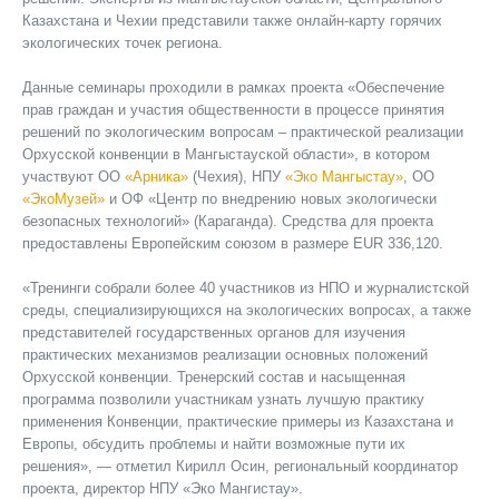
Казахстана и Чехии представили также онлайн-карту горячих
экологических точек региона.
Данные семинары проходили в рамках проекта «Обеспечение
прав граждан и участия общественности в процессе принятия
решений по экологическим вопросам – практической реализации
Орхусской конвенции в Мангыстауской области», в котором
участвуют ОО
«Арника»
(Чехия), НПУ
«Эко Мангыстау»
, ОО
«ЭкоМузей»
и ОФ «Центр по внедрению новых экологически
безопасных технологий» (Караганда). Средства для проекта
предоставлены Европейским союзом в размере EUR 336,120.
«Тренинги собрали более 40 участников из НПО и журналистской
среды, специализирующихся на экологических вопросах, а также
представителей государственных органов для изучения
практических механизмов реализации основных положений
Орхусской конвенции. Тренерский состав и насыщенная
программа позволили участникам узнать лучшую практику
применения Конвенции, практические примеры из Казахстана и
Европы, обсудить проблемы и найти возможные пути их
решения», — отметил Кирилл Осин, региональный координатор
проекта, директор НПУ «Эко Мангистау».