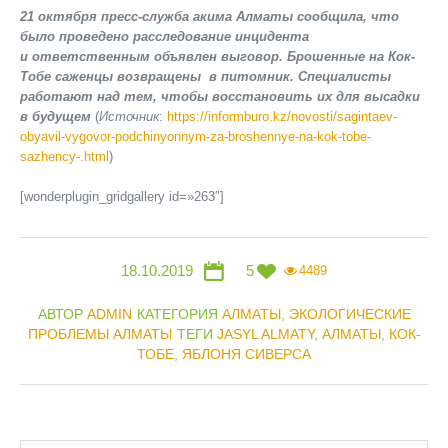
21 октября пресс-служба акима Алматы сообщила, что
было проведено расследование инцидента
и ответственным объявлен выговор. Брошенные на Кок-
Тобе саженцы возвращены в питомник. Специалисты
работают над тем, чтобы восстановить их для высадки
в будущем
(
Источник
:
https://informburo.kz/novosti/sagintaev-
obyavil-vygovor-podchinyonnym-za-broshennye-na-kok-tobe-
sazhency-.html
)
[wonderplugin_gridgallery id=»263″]
18.10.2019
5
4489
АВТОР
ADMIN
КАТЕГОРИЯ
АЛМАТЫ
,
ЭКОЛОГИЧЕСКИЕ
ПРОБЛЕМЫ АЛМАТЫ
ТЕГИ
JASYL ALMATY
,
АЛМАТЫ
,
КОК-
ТОБЕ
,
ЯБЛОНЯ СИВЕРСА