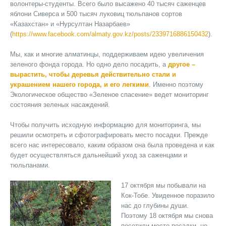
волонтеры-студенты. Всего было высажено 40 тысяч саженцев
яблони Сиверса и 500 тысяч луковиц тюльпанов сортов
«Казахстан» и «Нурсултан Назарбаев»
(
https://www.facebook.com/almaty.gov.kz/posts/2339716886150432
).
Мы, как и многие алматинцы, поддерживаем идею увеличения
зеленого фонда города. Но одно дело посадить, а
другое –
вырастить, чтобы деревья действительно стали и
украшением нашего города, и его легкими
. Именно поэтому
Экологическое общество «Зеленое спасение» ведет мониторинг
состояния зеленых насаждений.
Чтобы получить исходную информацию для мониторинга, мы
решили осмотреть и сфотографировать место посадки. Прежде
всего нас интересовало, каким образом она была проведена и как
будет осуществляться дальнейший уход за саженцами и
тюльпанами.
17 октября мы побывали на
Кок-Тобе. Увиденное поразило
нас до глубины души.
Поэтому 18 октября мы снова
посетили место посадки, но