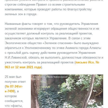
строгом соблюдении Правил со всеми строительными
компаниями, которые проводят работы по благоустройству
зеленых зон в городе.
Названные факты говорят о том, что руководитель Управления
зеленой экономики игнорирует обращения общественности и не
осуществляет должный контроль за реализацией проектов,
заказчиком которых является Управление. В связи с этим
Экологическое общество «Зеленое спасение» было вынуждено
обратиться к Уполномоченному по этике Акимата города Алматы
с просьбой дать оценку действиям руководителя Управления
Н.И.Ливинской, обязать ее выполнять должностные обязанности и
ужесточить контроль за реализацией проектов (
письмо Исх. №
063 от 12 мая 2021 года
).
25 мая был
получен ответ
(
№ 07-34/зт-
к-7499
), в
котором
сообщается,
что «факты,