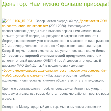
День гор. Нам нужно больше природы!
Завершается очередной год
Десятилетия ООН
по восстановлению экосистем
(2021-2030). Необходимость
провозглашения декады была вызвана серьезными изменениями
климата, утратой природных ресурсов и загрязнением планеты.
Деградация экосистем уже «сказывается на благосостоянии примерно
3,2 миллиарда человек, то есть на 40 процентах населения мира.
Каждый год мы теряем экосистемные услуги, составляющие
более
10 процентов мировой экономической продукции»
, отметили
исполнительный директор ЮНЕП Ингер Андерсен и генеральный
директор ФАО Цюй Дунъюй в предисловии к докладу
«
Будучи
#поколениевосстановления, восстановим экосистемы для
людей, природы и климата
» «Нас ждет огромная прибыль»,
подчеркнули они, если мы сможем обратить вспять эти тенденции.
Срочного восстановления требуют сельскохозяйственные угодья,
леса, луга и саванны,
горы
, болота, городские районы, пресные воды
и океаны.
Сегодня, в Международный день гор, мы напоминаем о значении