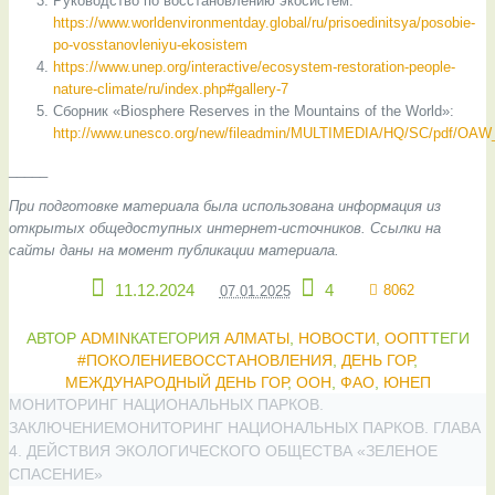
Руководство по восстановлению экосистем:
https://www.worldenvironmentday.global/ru/prisoedinitsya/posobie-
po-vosstanovleniyu-ekosistem
https://www.unep.org/interactive/ecosystem-restoration-people-
nature-climate/ru/index.php#gallery-7
Сборник «Biosphere Reserves in the Mountains of the World»:
http://www.unesco.org/new/fileadmin/MULTIMEDIA/HQ/SC/pdf/OAW
_____
При подготовке материала была использована информация из
открытых общедоступных интернет-источников. Ссылки на
сайты даны на момент публикации материала.
11.12.2024
4
8062
07.01.2025
АВТОР
ADMIN
КАТЕГОРИЯ
АЛМАТЫ
,
НОВОСТИ
,
ООПТ
ТЕГИ
#ПОКОЛЕНИЕВОССТАНОВЛЕНИЯ
,
ДЕНЬ ГОР
,
МЕЖДУНАРОДНЫЙ ДЕНЬ ГОР
,
ООН
,
ФАО
,
ЮНЕП
МОНИТОРИНГ НАЦИОНАЛЬНЫХ ПАРКОВ.
ЗАКЛЮЧЕНИЕ
МОНИТОРИНГ НАЦИОНАЛЬНЫХ ПАРКОВ. ГЛАВА
4. ДЕЙСТВИЯ ЭКОЛОГИЧЕСКОГО ОБЩЕСТВА «ЗЕЛЕНОЕ
СПАСЕНИЕ»