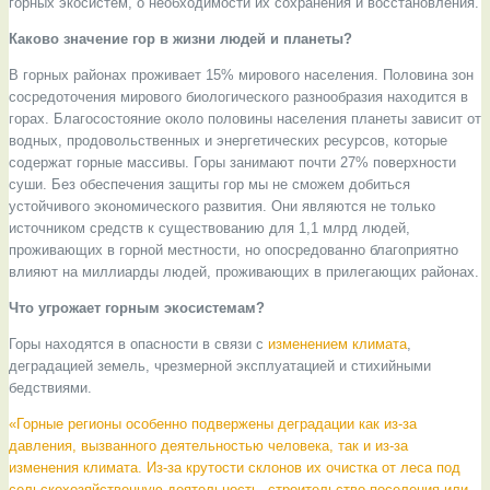
горных экосистем, о необходимости их сохранения и восстановления.
Каково значение гор в жизни людей и планеты?
В горных районах проживает 15% мирового населения. Половина зон
сосредоточения мирового биологического разнообразия находится в
горах. Благосостояние около половины населения планеты зависит от
водных, продовольственных и энергетических ресурсов, которые
содержат горные массивы. Горы занимают почти 27% поверхности
суши. Без обеспечения защиты гор мы не сможем добиться
устойчивого экономического развития. Они являются не только
источником средств к существованию для 1,1 млрд людей,
проживающих в горной местности, но опосредованно благоприятно
влияют на миллиарды людей, проживающих в прилегающих районах.
Что угрожает горным экосистемам?
Горы находятся в опасности в связи с
изменением климата
,
деградацией земель, чрезмерной эксплуатацией и стихийными
бедствиями.
«Горные регионы особенно подвержены деградации как из-за
давления, вызванного деятельностью человека, так и из-за
изменения климата. Из-за крутости склонов их очистка от леса под
сельскохозяйственную деятельность, строительство поселения или