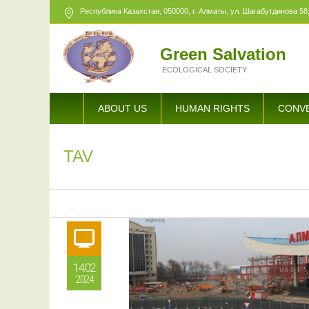
Республика Казахстан,
050000
, г. Алматы, ул. Шагабутдинова 58,
Green Salvation
ECOLOGICAL SOCIETY
ABOUT US
HUMAN RIGHTS
CONV
TAV
14.02
2024