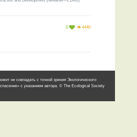
struction and Development (hereafter—EBRD)
0
4440
ожет не совпадать с точкой зрения Экологического
асение» с указанием автора. © The Ecological Society