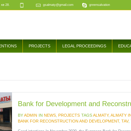
 кв 28.
gsalmaty@gmail.com
greensalvation
ENTIONS
PROJECTS
LEGAL PROCEEDINGS
EDUC
Bank for Development and Reconstr
BY
ADMIN
IN
NEWS
,
PROJECTS
TAGS
ALMATY
,
ALMATY I
BANK FOR RECONSTRUCTION AND DEVELOPMENT
,
TAV
,