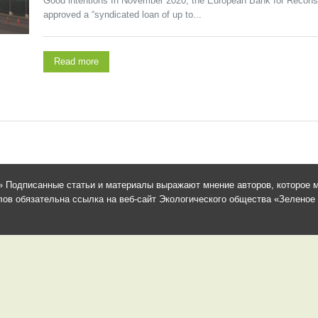
Good intentions In November 2020, the European Bank for Recon
approved a “syndicated loan of up to...
Read more
 Подписанные статьи и материалы выражают мнение авторов, которое м
в обязательна ссылка на веб-сайт Экологического общества «Зеленое сп