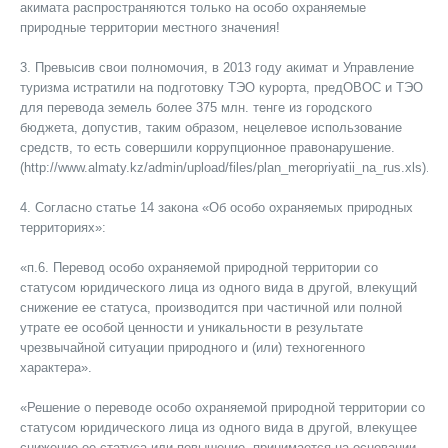
акимата распространяются только на особо охраняемые
природные территории местного значения!
3. Превысив свои полномочия, в 2013 году акимат и Управление
туризма истратили на подготовку ТЭО курорта, предОВОС и ТЭО
для перевода земель более 375 млн. тенге из городского
бюджета, допустив, таким образом, нецелевое использование
средств, то есть совершили коррупционное правонарушение.
(http://www.almaty.kz/admin/upload/files/plan_meropriyatii_na_rus.xls).
4. Согласно статье 14 закона «Об особо охраняемых природных
территориях»:
«п.6. Перевод особо охраняемой природной территории со
статусом юридического лица из одного вида в другой, влекущий
снижение ее статуса, производится при частичной или полной
утрате ее особой ценности и уникальности в результате
чрезвычайной ситуации природного и (или) техногенного
характера».
«Решение о переводе особо охраняемой природной территории со
статусом юридического лица из одного вида в другой, влекущее
снижение ее статуса или повышение, принимается на основании