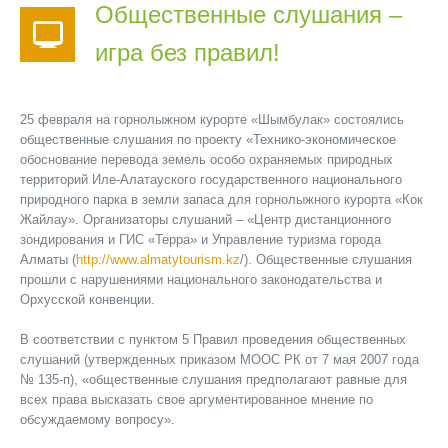
Общественные слушания –
игра без правил!
25 февраля на горнолыжном курорте «Шымбулак» состоялись
общественные слушания по проекту «Технико-экономическое
обоснование перевода земель особо охраняемых природных
территорий Иле-Алатауского государственного национального
природного парка в земли запаса для горнолыжного курорта «Кок
Жайлау». Организаторы слушаний – «Центр дистанционного
зондирования и ГИС «Терра» и Управление туризма города
Алматы (
http://www.almatytourism.kz
/). Общественные слушания
прошли с нарушениями национального законодательства и
Орхусской конвенции.
В соответствии с пунктом 5 Правил проведения общественных
слушаний (утвержденных приказом МООС РК от 7 мая 2007 года
№ 135-п), «общественные слушания предполагают равные для
всех права высказать свое аргументированное мнение по
обсуждаемому вопросу».