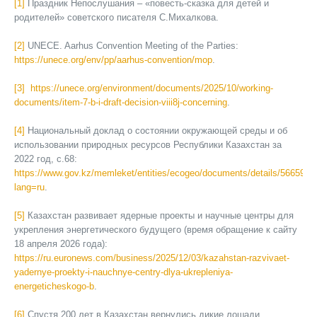
[1]
Праздник Непослушания – «повесть-сказка для детей и
родителей» советского писателя С.Михалкова.
[2]
UNECE. Aarhus Convention Meeting of the Parties:
https://unece.org/env/pp/aarhus-convention/mop
.
[3]
https://unece.org/environment/documents/2025/10/working-
documents/item-7-b-i-draft-decision-viii8j-concerning
.
[4]
Национальный доклад о состоянии окружающей среды и об
использовании природных ресурсов Республики Казахстан за
2022 год, с.68:
https://www.gov.kz/memleket/entities/ecogeo/documents/details/566594?
lang=ru
.
[5]
Казахстан развивает ядерные проекты и научные центры для
укрепления энергетического будущего (время обращение к сайту
18 апреля 2026 года):
https://ru.euronews.com/business/2025/12/03/kazahstan-razvivaet-
yadernye-proekty-i-nauchnye-centry-dlya-ukrepleniya-
energeticheskogo-b
.
[6]
Спустя 200 лет в Казахстан вернулись дикие лошади