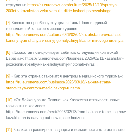
керкуланы:
https://ru.euronews.com/culture/2025/12/10/spustya-
200let-v-kazahstan-veka-vernulis-dikie-loshadi-przhevalskogo
.
[7]
Казахстан преобразует ущелья Тянь-Шаня в единый
горнолыжный кластер мирового уровня:
https://ru.euronews.com/culture/2026/02/04/kazahstan-prevrashaet-
kanony-tyan-shanya-v-edinyj-gornolyzhnyj-klaster-mirovogo-urovnya
.
[8]
«Казахстан позиционирует себя как следующий криптохаб
Евразии»: https://ru.euronews.com/business/2026/02/11/kazahstan-
pozicioniruet-sebya-kak-sleduyushij-kriptohab-evrazii.
[9]
«Как эта страна становится центром медицинского туризма»:
https://ru.euronews.com/business/2026/03/18/kak-eta-strana-
stanovitsya-centrom-medicinskogo-turizma
.
[10]
«От Байконура до Пекина: как Казахстан открывает новые
горизонты в космосе»:
https://ru.euronews.com/next/2026/02/13/from-baikonur-to-beijing-how-
kazakhstan-is-carving-out-new-space-horizons
[11]
Казахстан расширяет нацпарки и возможности для активного