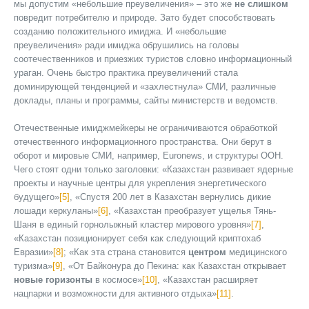
мы допустим «небольшие преувеличения» – это же
не слишком
повредит потребителю и природе. Зато будет способствовать
созданию положительного имиджа. И «небольшие
преувеличения» ради имиджа обрушились на головы
соотечественников и приезжих туристов словно информационный
ураган. Очень быстро практика преувеличений стала
доминирующей тенденцией и «захлестнула» СМИ, различные
доклады, планы и программы, сайты министерств и ведомств.
Отечественные имиджмейкеры не ограничиваются обработкой
отечественного информационного пространства. Они берут в
оборот и мировые СМИ, например, Euronews, и структуры ООН.
Чего стоят одни только заголовки: «Казахстан развивает ядерные
проекты и научные центры для укрепления энергетического
будущего»
[5]
, «Спустя 200 лет в Казахстан вернулись дикие
лошади керкуланы»
[6]
, «Казахстан преобразует ущелья Тянь-
Шаня в единый горнолыжный кластер мирового уровня»
[7]
,
«Казахстан позиционирует себя как следующий криптохаб
Евразии»
[8]
; «Как эта страна становится
центром
медицинского
туризма»
[9]
, «От Байконура до Пекина: как Казахстан открывает
новые горизонты
в космосе»
[10]
, «Казахстан расширяет
нацпарки и возможности для активного отдыха»
[11]
.