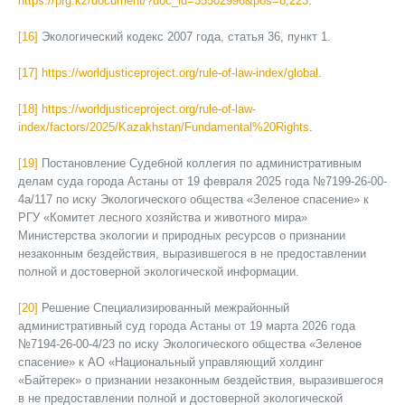
https://prg.kz/document/?doc_id=35502996&pos=8;223
.
[16]
Экологический кодекс 2007 года, статья 36, пункт 1.
[17]
https://worldjusticeproject.org/rule-of-law-index/global
.
[18]
https://worldjusticeproject.org/rule-of-law-
index/factors/2025/Kazakhstan/Fundamental%20Rights
.
[19]
Постановление Судебной коллегия по административным
делам суда города Астаны от 19 февраля 2025 года №7199-26-00-
4а/117 по иску Экологического общества «Зеленое спасение» к
РГУ «Комитет лесного хозяйства и животного мира»
Министерства экологии и природных ресурсов о признании
незаконным бездействия, выразившегося в не предоставлении
полной и достоверной экологической информации.
[20]
Решение Специализированный межрайонный
административный суд города Астаны от 19 марта 2026 года
№7194-26-00-4/23 по иску Экологического общества «Зеленое
спасение» к АО «Национальный управляющий холдинг
«Байтерек» о признании незаконным бездействия, выразившегося
в не предоставлении полной и достоверной экологической