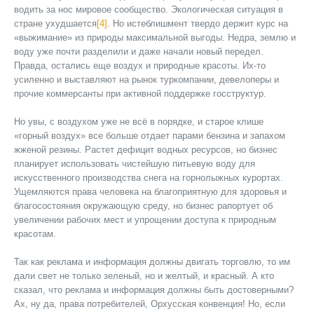
водить за нос мировое сообщество. Экологическая ситуация в
стране ухудшается
[4]
. Но истеблишмент твердо держит курс на
«выжимание» из природы максимальной выгоды. Недра, землю и
воду уже почти разделили и даже начали новый передел.
Правда, остались еще воздух и природные красоты. Их-то
усиленно и выставляют на рынок туркомпании, девелоперы и
прочие коммерсанты при активной поддержке госструктур.
Но увы, с воздухом уже не всё в порядке, и старое клише
«горный воздух» все больше отдает парами бензина и запахом
жженой резины. Растет дефицит водных ресурсов, но бизнес
планирует использовать чистейшую питьевую воду для
искусственного производства снега на горнолыжных курортах.
Ущемляются права человека на благоприятную для здоровья и
благосостояния окружающую среду, но бизнес рапортует об
увеличении рабочих мест и упрощении доступа к природным
красотам.
Так как реклама и информация должны двигать торговлю, то им
дали свет не только зеленый, но и желтый, и красный. А кто
сказал, что реклама и информация должны быть достоверными?
Ах, ну да, права потребителей, Орхусская конвенция! Но, если