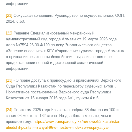
информации.
[21]
Орхусская конвенция: Руководство по осуществлению, ООН,
2014, с.60.
[22]
Решение Специализированный межрайонный
административный суд города Алматы от 19 марта 2026 года
дело №7594-26-00-4/120 по иску Экологического общества
«Зеленое спасение» к КГУ «Управление туризма города Алматы»
о признании незаконным бездействия, выразившегося в не
предоставлении полной и достоверной экологической
информации.
[23]
«О праве доступа к правосудию и правомочиях Верховного
Суда Республики Казахстан по пересмотру судебных актов».
Нормативное постановление Верховного суда Республики
Казахстан от 15 января 2016 года №1, пункты 4 и 5.
[24]
По итогам 2025 года Казахстан набрал 38 баллов из 100 и
занял 96 место из 182 стран. На два балла меньше, чем в
прошлом году:
https://www.transparency.kz/ru/news/83-kazahstan-
uhudshil-pozitsii-i-zanyal-96-e-mesto-v-indekse-vospriyatiya-