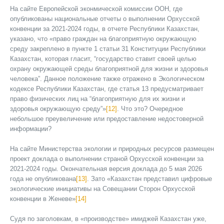
На сайте Европейской эконмической комиссии ООН, где
опубликованы национальные отчеты о выполнении Орхусской
конвенции за 2021-2024 годы, в отчете Республики Казахстан,
указано, что «право граждан на благоприятную окружающую
среду закреплено в пункте 1 статьи 31 Конституции Республики
Казахстан, которая гласит, “государство ставит своей целью
охрану окружающей среды благоприятной для жизни и здоровья
человека”. Данное положение также отражено в Экологическом
кодексе Республики Казахстан, где статья 13 предусматривает
право физических лиц на “благоприятную для их жизни и
здоровья окружающую среду”»
[12]
. Что это? Очередное
небольшое преувеличение или предоставление недостоверной
информации?
На сайте Министерства экологии и природных ресурсов размещен
проект доклада о выполнении страной Орхусской конвенции за
2021-2024 годы. Окончательная версия доклада до 5 мая 2026
года не опубликована
[13]
. Зато «Казахстан представил цифровые
экологические инициативы на Совещании Сторон Орхусской
конвенции в Женеве»
[14]
Судя по заголовкам, в «производстве» имиджей Казахстан уже,