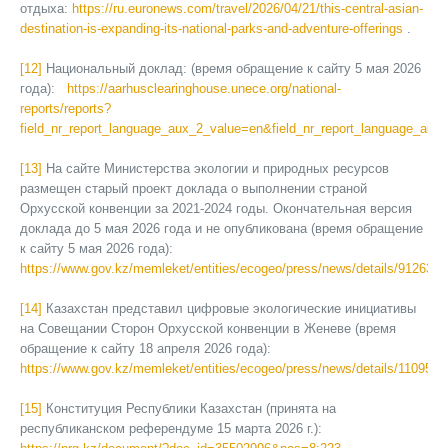
отдыха:
https://ru.euronews.com/travel/2026/04/21/this-central-asian-
destination-is-expanding-its-national-parks-and-adventure-offerings
.
[12]
Национальный доклад: (время обращение к сайту 5 мая 2026
года):
https://aarhusclearinghouse.unece.org/national-
reports/reports?
field_nr_report_language_aux_2_value=en&field_nr_report_language_a
[13]
На сайте Министерства экологии и природных ресурсов
размещен старый проект доклада о выполнении страной
Орхусской конвенции за 2021-2024 годы. Окончательная версия
доклада до 5 мая 2026 года и не опубликована (время обращение
к сайту 5 мая 2026 года):
https://www.gov.kz/memleket/entities/ecogeo/press/news/details/912636
.
[14]
Казахстан представил цифровые экологические инициативы
на Совещании Сторон Орхусской конвенции в Женеве (время
обращение к сайту 18 апреля 2026 года):
https://www.gov.kz/memleket/entities/ecogeo/press/news/details/1109520
[15]
Конституция Республики Казахстан (принята на
республиканском референдуме 15 марта 2026 г.):