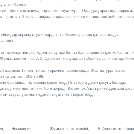
уға тәрбиелеу.
. Бұл аймақтың жануарлар әлемі алуантүрлі. Олардың арасында сирек ж
н, қызғылт бірқазан, аяқсыз сарықарын кесертке, аполлон көбелегі сияқ
с ұйымдар,көркем студиялардың тәрбиеленушілері қатыса алады.
а алады.
е төлқұжатпен ресімделген, артқы бетіне баспа әрпімен қол қойылған, к
Жұмыс көлемі – ф. А-3. Суреттегі жануарлар табиғи тіршілік ортада бей
р 2014 жылдың 15-нен 29-шы қыркүйек аралығында Жас натуралистер
-ші үй; тел. 309-75-99.
 және байланыс телефоны көрсетіледі) 5 авторға дейін қосуға болады.
атысу жөніндегі өтінімі бірге жүреді. Көлемі 5х7см, принтерден шығарыл
ың атауы, ұйымы, педагогтың аты-тегі көрсетіледі.
еп,
Номинация,
Жұмыстың жетекшісі,
Байланыс телефон