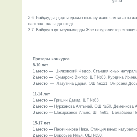
ұйым
3.6. Байқаудың қортындысын шығару және салтанатты жа
салтанат залында өтеді.
3.7. Байқауға қатысушыларды Жас натуралистер станци
Призеры конкурса
8-10 лет
1 место —
Цилковский Федор, Станция юных натурали
2 место —
Сумароко Виктор, ШГ №83, Курдина Ирина
3 место
— Лазутина Дарья, ОШ №121, Әмірсана Дос
11-14 лет
1 место —
Гришин Давид, ШГ №83.
2 место —
Нуржанова Алтынай, ОШ №50, Деменкова А
3 место —
Шакиржанов Ильяс, ШГ №83, Балабаева По
15-17 лет
1 место —
Пасечникова Ника, Станция юных натуралис
2 место —
Воробьев Илья, ОШ №50.