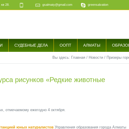
 кв 28.
gsalmaty@gmail.com
greensalvation
е
И
СУДЕБНЫЕ ДЕЛА
ООПТ
АЛМАТЫ
ОБРАЗО
Вы здесь:
Главная
/
Новости
/
Призеры гор
урса рисунков «Редкие животные
, отмечаемому ежегодно 4 октября.
танцией юных натуралистов
Управления образования города Алматы