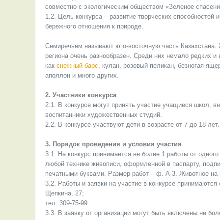
совместно с экологическим обществом «Зеленое спасени
1.2. Цель конкурса – развитие творческих способностей 
бережного отношения к природе.
Семиречьем называют юго-восточную часть Казахстана. 
региона очень разнообразен. Среди них немало редких и 
как
снежный барс
, кулан, розовый пеликан, безногая яще
аполлон и много других.
2. Участники конкурса
2.1. В конкурсе могут принять участие учащиеся школ, в
воспитанники художественных студий.
2.2. В конкурсе участвуют дети в возрасте от 7 до 18 лет.
3. Порядок проведения и условия участия
3.1. На конкурс принимается не более 1 работы от одного
любой технике живописи, оформленной в паспарту, подпи
печатными буквами. Размер работ – ф. А-3. Животное на
3.2. Работы и заявки на участие в конкурсе принимаются 
Щепкина, 27;
тел. 309-75-99.
3.3. В заявку от организации могут быть включены не бо