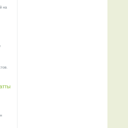
й на
е
стов.
 атты
ен