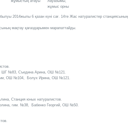
жұмыстың атауы
лауазымы,
жұмыс орны
былуы 2014жылы 6 қазан күні сағ. 14те Жас натуралистер станциясыны
ясының мақтау қағаздарымен марапаттайды.
стов.
, ШГ №83, Съедина Арина, ОШ №121.
ым, ОШ №104, Болух Ирина, ОШ №121.
лина, Станция юных натуралистов.
лина, гим. №38, Бабенко Георгий, ОШ №50.
тов.