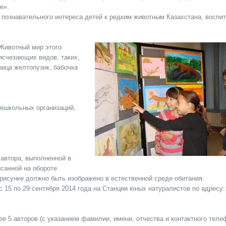
е».
и познавательного интереса детей к редким животным Казахстана, воспи
Животный мир этого
исчезающих видов, таких,
рица желтопузик, бабочка
нешкольных организаций,
 автора, выполненной в
санной на обороте
 рисунке должно быть изображено в естественной среде обитания.
с 15 по 29 сентября 2014 года на Станции юных натуралистов по адресу:
лее 5 авторов (с указанием фамилии, имени, отчества и контактного тел