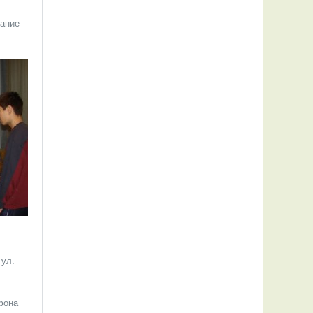
тание
 ул.
ефона