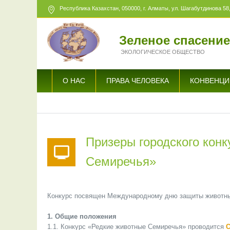
Республика Казахстан,
050000
, г. Алматы, ул. Шагабутдинова 58,
Зеленое спасени
ЭКОЛОГИЧЕСКОЕ ОБЩЕСТВО
О НАС
ПРАВА ЧЕЛОВЕКА
КОНВЕНЦИ
Призеры городского конк
Семиречья»
Конкурс посвящен Международному дню защиты животных
1. Общие положения
1.1. Конкурс «Редкие животные Семиречья» проводится
С