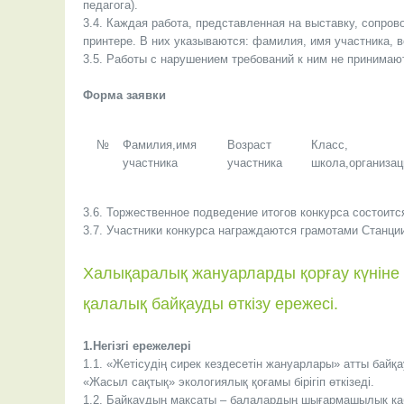
педагога).
3.4. Каждая работа, представленная на выставку, сопров
принтере. В них указываются: фамилия, имя участника, в
3.5. Работы с нарушением требований к ним не принимаю
Форма заявки
№
Фамилия,имя
Возраст
Класс,
участника
участника
школа,организац
3.6. Торжественное подведение итогов конкурса состоитс
3.7. Участники конкурса награждаются грамотами Станци
Халықаралық жануарларды қорғау күніне 
қалалық байқауды өткізу ережесі.
1.Негізгі ережелері
1.1. «Жетісудің сирек кездесетін жануарлары» атты бай
«Жасыл сақтық» экологиялық қоғамы бірігіп өткізеді.
1.2. Байқаудың мақсаты – балалардың шығармашылық қабі