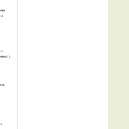
әне
ты
ез
ленелуі
ған
ы.