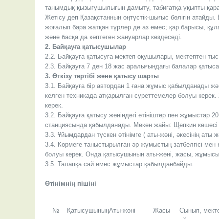
танымдық қызығушылығын дамыту, табиғатқа ұқыпты қара
Жетісу деп Қазақстанның оңтүстік-шығыс бөлігін атайды
жоғалып бара жатқан түрлер де аз емес; қар барысы, құла
және басқа да көптеген жануарлар кездеседі.
2. Байқауға қатысушылар
2.2. Байқауға қатысуға мектеп оқушылары, мектептен ты
2.3. Байқауға 7 ден 18 жас аралығындағы балалар қатыс
3. Өткізу тәртібі және қатысу шарты
3.1. Байқауға бір автордан 1 ғана жұмыс қабылданады жән
келген техникада атқарылған суреттемелер болуы керек. 
керек.
3.2. Байқауға қатысу жөніндегі өтініштер пен жұмыста
станциясында қабылданады. Мекен жайы: Щепкин көшесі 27
3.3. Ұйымдардан түскен өтінімге ( аты-жөні, әкесінің аты
3.4. Көрмеге таныстырылған әр жұмыстың затбелгісі мен қ
болуы керек. Онда қатысушының аты-жөні, жасы, жұмысын
3.5. Талапқа сай емес жұмыстар қабылданбайды.
Өтінімнің пішіні
№
ҚатысушыныңАты-жөні
Жасы
Сынып, мект