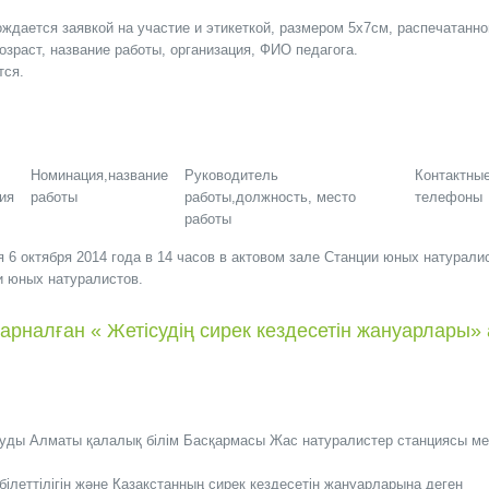
ождается заявкой на участие и этикеткой, размером 5х7см, распечатанно
озраст, название работы, организация, ФИО педагога.
тся.
Номинация,название
Руководитель
Контактны
ия
работы
работы,должность, место
телефоны
работы
я 6 октября 2014 года в 14 часов в актовом зале Станции юных натурали
и юных натуралистов.
арналған « Жетісудің сирек кездесетін жануарлары»
қауды Алматы қалалық білім Басқармасы Жас натуралистер станциясы м
леттілігін және Қазақстанның сирек кездесетін жануарларына деген