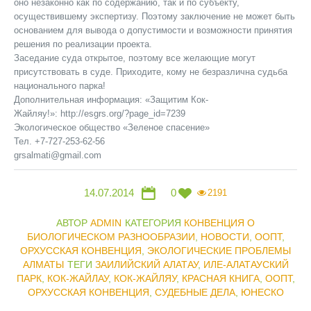
оно незаконно как по содержанию, так и по субъекту,
осуществившему экспертизу. Поэтому заключение не может быть
основанием для вывода о допустимости и возможности принятия
решения по реализации проекта.
Заседание суда открытое, поэтому все желающие могут
присутствовать в суде. Приходите, кому не безразлична судьба
национального парка!
Дополнительная информация: «Защитим Кок-
Жайляу!»: http://esgrs.org/?page_id=7239
Экологическое общество «Зеленое спасение»
Тел. +7-727-253-62-56
grsalmati@gmail.com
14.07.2014
0
2191
АВТОР
ADMIN
КАТЕГОРИЯ
КОНВЕНЦИЯ О
БИОЛОГИЧЕСКОМ РАЗНООБРАЗИИ
,
НОВОСТИ
,
ООПТ
,
ОРХУССКАЯ КОНВЕНЦИЯ
,
ЭКОЛОГИЧЕСКИЕ ПРОБЛЕМЫ
АЛМАТЫ
ТЕГИ
ЗАИЛИЙСКИЙ АЛАТАУ
,
ИЛЕ-АЛАТАУСКИЙ
ПАРК
,
КОК-ЖАЙЛАУ
,
КОК-ЖАЙЛЯУ
,
КРАСНАЯ КНИГА
,
ООПТ
,
ОРХУССКАЯ КОНВЕНЦИЯ
,
СУДЕБНЫЕ ДЕЛА
,
ЮНЕСКО